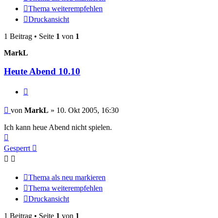
Thema weiterempfehlen
Druckansicht
1 Beitrag • Seite
1
von
1
MarkL
Heute Abend 10.10
Melden
Beitrag
von
MarkL
»
10. Okt 2005, 16:30
Ich kann heue Abend nicht spielen.
Nach
oben
Gesperrt
Thema als neu markieren
Thema weiterempfehlen
Druckansicht
1 Beitrag • Seite
1
von
1