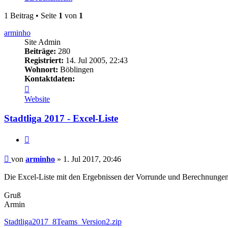
1 Beitrag • Seite
1
von
1
arminho
Site Admin
Beiträge:
280
Registriert:
14. Jul 2005, 22:43
Wohnort:
Böblingen
Kontaktdaten:
Kontaktdaten
von
Website
arminho
Stadtliga 2017 - Excel-Liste
Zitieren
Beitrag
von
arminho
»
1. Jul 2017, 20:46
Die Excel-Liste mit den Ergebnissen der Vorrunde und Berechnungen
Gruß
Armin
Stadtliga2017_8Teams_Version2.zip