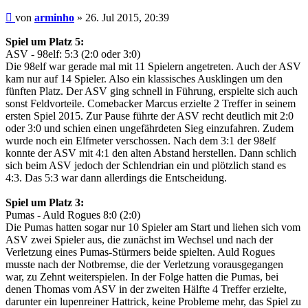
Beitrag
von
arminho
»
26. Jul 2015, 20:39
Spiel um Platz 5:
ASV - 98elf: 5:3 (2:0 oder 3:0)
Die 98elf war gerade mal mit 11 Spielern angetreten. Auch der ASV
kam nur auf 14 Spieler. Also ein klassisches Ausklingen um den
fünften Platz. Der ASV ging schnell in Führung, erspielte sich auch
sonst Feldvorteile. Comebacker Marcus erzielte 2 Treffer in seinem
ersten Spiel 2015. Zur Pause führte der ASV recht deutlich mit 2:0
oder 3:0 und schien einen ungefährdeten Sieg einzufahren. Zudem
wurde noch ein Elfmeter verschossen. Nach dem 3:1 der 98elf
konnte der ASV mit 4:1 den alten Abstand herstellen. Dann schlich
sich beim ASV jedoch der Schlendrian ein und plötzlich stand es
4:3. Das 5:3 war dann allerdings die Entscheidung.
Spiel um Platz 3:
Pumas - Auld Rogues 8:0 (2:0)
Die Pumas hatten sogar nur 10 Spieler am Start und liehen sich vom
ASV zwei Spieler aus, die zunächst im Wechsel und nach der
Verletzung eines Pumas-Stürmers beide spielten. Auld Rogues
musste nach der Notbremse, die der Verletzung vorausgegangen
war, zu Zehnt weiterspielen. In der Folge hatten die Pumas, bei
denen Thomas vom ASV in der zweiten Hälfte 4 Treffer erzielte,
darunter ein lupenreiner Hattrick, keine Probleme mehr, das Spiel zu