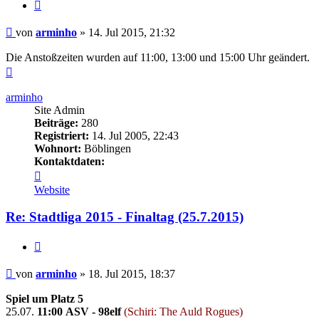
Zitieren
Beitrag
von
arminho
»
14. Jul 2015, 21:32
Die Anstoßzeiten wurden auf 11:00, 13:00 und 15:00 Uhr geändert.
Nach
oben
arminho
Site Admin
Beiträge:
280
Registriert:
14. Jul 2005, 22:43
Wohnort:
Böblingen
Kontaktdaten:
Kontaktdaten
von
Website
arminho
Re: Stadtliga 2015 - Finaltag (25.7.2015)
Zitieren
Beitrag
von
arminho
»
18. Jul 2015, 18:37
Spiel um Platz 5
25.07.
11:00
ASV - 98elf
(Schiri: The Auld Rogues)