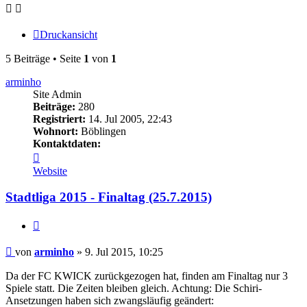
Druckansicht
5 Beiträge • Seite
1
von
1
arminho
Site Admin
Beiträge:
280
Registriert:
14. Jul 2005, 22:43
Wohnort:
Böblingen
Kontaktdaten:
Kontaktdaten
von
Website
arminho
Stadtliga 2015 - Finaltag (25.7.2015)
Zitieren
Beitrag
von
arminho
»
9. Jul 2015, 10:25
Da der FC KWICK zurückgezogen hat, finden am Finaltag nur 3
Spiele statt. Die Zeiten bleiben gleich. Achtung: Die Schiri-
Ansetzungen haben sich zwangsläufig geändert: