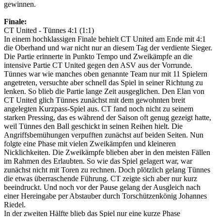
gewinnen.
Finale:
CT United - Tünnes 4:1 (1:1)
In einem hochklassigen Finale behielt CT United am Ende mit 4:1
die Oberhand und war nicht nur an diesem Tag der verdiente Sieger.
Die Partie erinnerte in Punkto Tempo und Zweikämpfe an die
intensive Partie CT United gegen den ASV aus der Vorrunde.
Tünnes war wie manches oben genannte Team nur mit 11 Spielern
angetreten, versuchte aber schnell das Spiel in seiner Richtung zu
lenken. So blieb die Partie lange Zeit ausgeglichen. Den Elan von
CT United glich Tünnes zunächst mit dem gewohnten breit
angelegten Kurzpass-Spiel aus. CT fand noch nicht zu seinem
starken Pressing, das es während der Saison oft genug gezeigt hatte,
weil Tünnes den Ball geschickt in seinen Reihen hielt. Die
Angriffsbemühungen verpufften zunächst auf beiden Seiten. Nun
folgte eine Phase mit vielen Zweikämpfen und kleineren
Nicklichkeiten. Die Zweikämpfe blieben aber in den meisten Fällen
im Rahmen des Erlaubten. So wie das Spiel gelagert war, war
zunächst nicht mit Toren zu rechnen. Doch plötzlich gelang Tünnes
die etwas überraschende Führung. CT zeigte sich aber nur kurz
beeindruckt. Und noch vor der Pause gelang der Ausgleich nach
einer Hereingabe per Abstauber durch Torschützenkönig Johannes
Riedel.
In der zweiten Hälfte blieb das Spiel nur eine kurze Phase