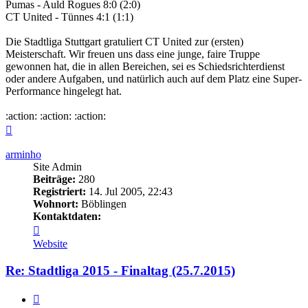
Pumas - Auld Rogues 8:0 (2:0)
CT United - Tünnes 4:1 (1:1)
Die Stadtliga Stuttgart gratuliert CT United zur (ersten)
Meisterschaft. Wir freuen uns dass eine junge, faire Truppe
gewonnen hat, die in allen Bereichen, sei es Schiedsrichterdienst
oder andere Aufgaben, und natürlich auch auf dem Platz eine Super-
Performance hingelegt hat.
:action: :action: :action:
Nach
oben
arminho
Site Admin
Beiträge:
280
Registriert:
14. Jul 2005, 22:43
Wohnort:
Böblingen
Kontaktdaten:
Kontaktdaten
von
Website
arminho
Re: Stadtliga 2015 - Finaltag (25.7.2015)
Zitieren