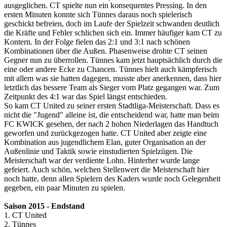
ausgeglichen. CT spielte nun ein konsequentes Pressing. In den
ersten Minuten konnte sich Tünnes daraus noch spielerisch
geschickt befreien, doch im Laufe der Spielzeit schwanden deutlich
die Kräfte und Fehler schlichen sich ein. Immer häufiger kam CT zu
Kontern. In der Folge fielen das 2:1 und 3:1 nach schönen
Kombinationen über die Außen. Phasenweise drohte CT seinen
Gegner nun zu überrollen. Tünnes kam jetzt hauptsächlich durch die
eine oder andere Ecke zu Chancen. Tünnes hielt auch kämpferisch
mit allem was sie hatten dagegen, musste aber anerkennen, dass hier
letztlich das bessere Team als Sieger vom Platz gegangen war. Zum
Zeitpunkt des 4:1 war das Spiel längst entschieden.
So kam CT United zu seiner ersten Stadtliga-Meisterschaft. Dass es
nicht die "Jugend" alleine ist, die entscheidend war, hatte man beim
FC KWICK gesehen, der nach 2 hohen Niederlagen das Handtuch
geworfen und zurückgezogen hatte. CT United aber zeigte eine
Kombination aus jugendlichem Elan, guter Organisation an der
Außenlinie und Taktik sowie einstudierten Spielzügen. Die
Meisterschaft war der verdiente Lohn. Hinterher wurde lange
gefeiert. Auch schön, welchen Stellenwert die Meisterschaft hier
noch hatte, denn allen Spielern des Kaders wurde noch Gelegenheit
gegeben, ein paar Minuten zu spielen.
Saison 2015 - Endstand
1. CT United
2. Tünnes