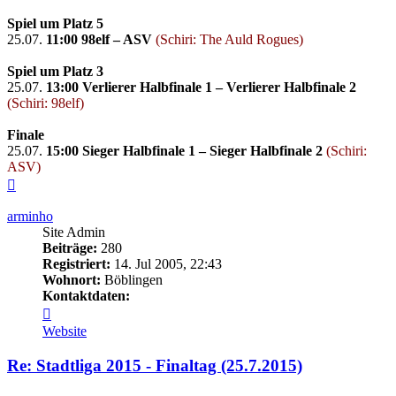
Spiel um Platz 5
25.07.
11:00
98elf – ASV
(Schiri: The Auld Rogues)
Spiel um Platz 3
25.07.
13:00
Verlierer Halbfinale 1 – Verlierer Halbfinale 2
(Schiri: 98elf)
Finale
25.07.
15:00
Sieger Halbfinale 1 – Sieger Halbfinale 2
(Schiri:
ASV)
Nach
oben
arminho
Site Admin
Beiträge:
280
Registriert:
14. Jul 2005, 22:43
Wohnort:
Böblingen
Kontaktdaten:
Kontaktdaten
von
Website
arminho
Re: Stadtliga 2015 - Finaltag (25.7.2015)