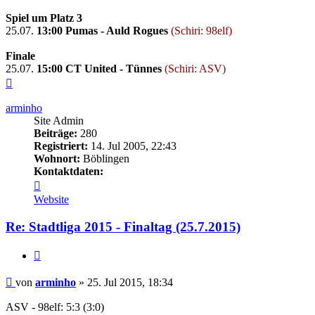
Spiel um Platz 3
25.07.
13:00
Pumas - Auld Rogues
(Schiri: 98elf)
Finale
25.07.
15:00
CT United - Tünnes
(Schiri: ASV)
Nach
oben
arminho
Site Admin
Beiträge:
280
Registriert:
14. Jul 2005, 22:43
Wohnort:
Böblingen
Kontaktdaten:
Kontaktdaten
von
Website
arminho
Re: Stadtliga 2015 - Finaltag (25.7.2015)
Zitieren
Beitrag
von
arminho
»
25. Jul 2015, 18:34
ASV - 98elf: 5:3 (3:0)