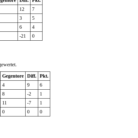
gentore
Diff.
Pkt.
12
7
3
5
6
4
-21
0
ewertet.
Gegentore
Diff.
Pkt.
4
9
6
8
-2
1
11
-7
1
0
0
0