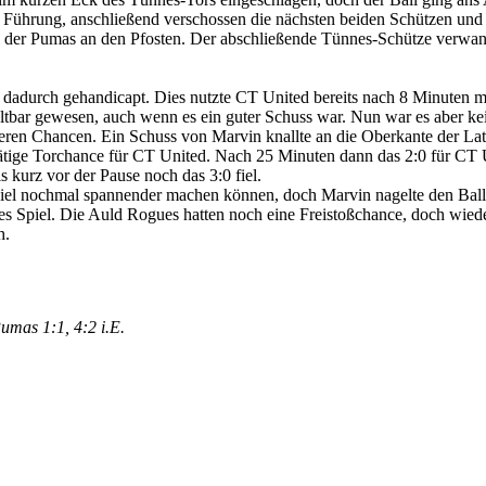
n Führung, anschließend verschossen die nächsten beiden Schützen und 
l der Pumas an den Pfosten. Der abschließende Tünnes-Schütze verwande
 dadurch gehandicapt. Dies nutzte CT United bereits nach 8 Minuten mi
ltbar gewesen, auch wenn es ein guter Schuss war. Nun war es aber ke
ßeren Chancen. Ein Schuss von Marvin knallte an die Oberkante der Lat
arätige Torchance für CT United. Nach 25 Minuten dann das 2:0 für CT 
 kurz vor der Pause noch das 3:0 fiel.
iel nochmal spannender machen können, doch Marvin nagelte den Ball übe
es Spiel. Die Auld Rogues hatten noch eine Freistoßchance, doch wiede
h.
umas 1:1, 4:2 i.E.