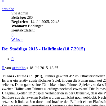
oben
arminho
Site Admin
Beiträge:
280
Registriert:
14. Jul 2005, 22:43
Wohnort:
Böblingen
Kontaktdaten:
Kontaktdaten
von
Website
arminho
Re: Stadtliga 2015 - Halbfinale (18.7.2015)
Zitieren
Beitrag
von
arminho
»
18. Jul 2015, 18:35
Tünnes - Pumas 1:1 (0:1),
Tünnes gewinnt 4:2 im Elfmeterschießen
Es war ein relativ ausgeglichenes Spiel, in dem die Pumas nach gut
seltener. Dann gab es eine Tätlichkeit eines Tünnes-Spielers, so das
zweiten Hälfte kam Tünnes allerdings nochmal etwas auf. Die Pumas sp
Ungenauigkeiten im Zuspiel verhinderten in der Offensive, dass die
Schüsse aus der zweiten Reihe wurden zunächst noch geblockt. Nach
setzte sich links außen durch und brachte den Ball mit einem Flachsch
Schluss wäre eine verunglückte Hereingabe der Pumas von links fast