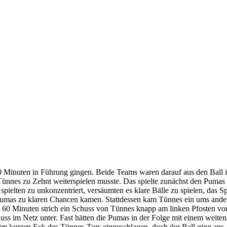
 20 Minuten in Führung gingen. Beide Teams waren darauf aus den Ball 
s Tünnes zu Zehnt weiterspielen musste. Das spielte zunächst den Pumas 
ielten zu unkonzentriert, versäumten es klare Bälle zu spielen, das S
 Pumas zu klaren Chancen kamen. Stattdessen kam Tünnes ein ums ander
 60 Minuten strich ein Schuss von Tünnes knapp am linken Pfosten vo
uss im Netz unter. Fast hätten die Pumas in der Folge mit einem weiten 
 im kurzen Eck des Tünnes-Tors eingeschlagen, doch der Ball ging ans