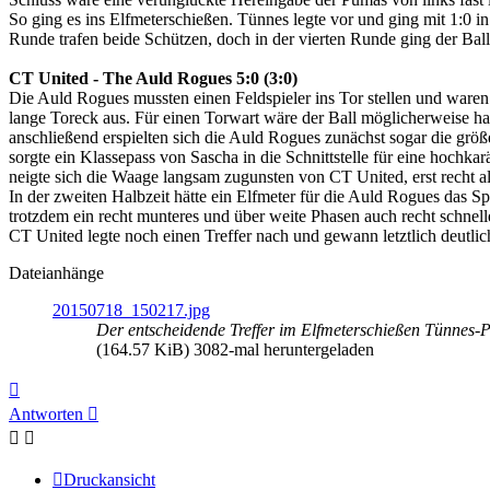
So ging es ins Elfmeterschießen. Tünnes legte vor und ging mit 1:0 i
Runde trafen beide Schützen, doch in der vierten Runde ging der Bal
CT United - The Auld Rogues 5:0 (3:0)
Die Auld Rogues mussten einen Feldspieler ins Tor stellen und waren
lange Toreck aus. Für einen Torwart wäre der Ball möglicherweise ha
anschließend erspielten sich die Auld Rogues zunächst sogar die grö
sorgte ein Klassepass von Sascha in die Schnittstelle für eine hochk
neigte sich die Waage langsam zugunsten von CT United, erst recht als
In der zweiten Halbzeit hätte ein Elfmeter für die Auld Rogues das Sp
trotzdem ein recht munteres und über weite Phasen auch recht schnell
CT United legte noch einen Treffer nach und gewann letztlich deutlic
Dateianhänge
20150718_150217.jpg
Der entscheidende Treffer im Elfmeterschießen Tünnes-P
(164.57 KiB) 3082-mal heruntergeladen
Nach
oben
Antworten
Druckansicht