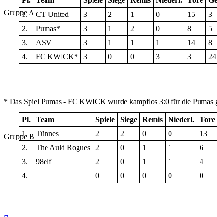
Pl.
Team
Spiele
Siege
Remis
Niederl.
Tore
Ge
Gruppe A
1.
CT United
3
2
1
0
15
3
2.
Pumas*
3
1
2
0
8
5
3.
ASV
3
1
1
1
14
8
4.
FC KWICK*
3
0
0
3
3
24
* Das Spiel Pumas - FC KWICK wurde kampflos 3:0 für die Pumas g
Pl.
Team
Spiele
Siege
Remis
Niederl.
Tore
1.
Tünnes
2
2
0
0
13
Gruppe B
2.
The Auld Rogues
2
0
1
1
6
3.
98elf
2
0
1
1
4
4.
0
0
0
0
0
Nach