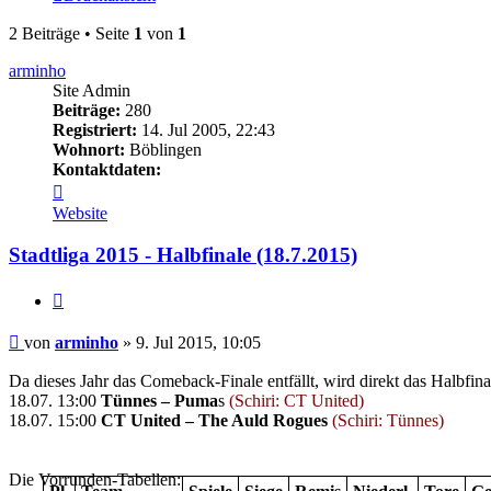
2 Beiträge • Seite
1
von
1
arminho
Site Admin
Beiträge:
280
Registriert:
14. Jul 2005, 22:43
Wohnort:
Böblingen
Kontaktdaten:
Kontaktdaten
von
Website
arminho
Stadtliga 2015 - Halbfinale (18.7.2015)
Zitieren
Beitrag
von
arminho
»
9. Jul 2015, 10:05
Da dieses Jahr das Comeback-Finale entfällt, wird direkt das Halbfi
18.07. 13:00
Tünnes – Puma
s
(Schiri: CT United)
18.07. 15:00
CT United – The Auld Rogues
(Schiri: Tünnes)
Die Vorrunden-Tabellen: