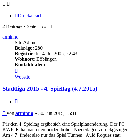
Druckansicht
2 Beiträge • Seite
1
von
1
arminho
Site Admin
Beiträge:
280
Registriert:
14. Jul 2005, 22:43
Wohnort:
Böblingen
Kontaktdaten:
Kontaktdaten
von
Website
arminho
Stadtliga 2015 - 4. Spieltag (4.7.2015)
Zitieren
Beitrag
von
arminho
»
30. Jun 2015, 15:11
Für den 4. Spieltag ergibt sich eine Spielplanänderung. Der FC
KWICK hat nach den beiden hohen Niederlagen zurückgezogen.
Am 4.7. findet also nur das Spiel Tünnes - Auld Rogues statt.