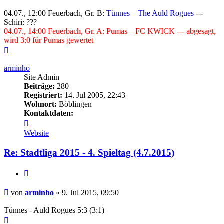
04.07., 12:00 Feuerbach, Gr. B:
Tünnes – The Auld Rogues
---
Schiri: ???
04.07., 14:00 Feuerbach, Gr. A: Pumas – FC KWICK --- abgesagt,
wird 3:0 für Pumas gewertet
Nach
oben
arminho
Site Admin
Beiträge:
280
Registriert:
14. Jul 2005, 22:43
Wohnort:
Böblingen
Kontaktdaten:
Kontaktdaten
von
Website
arminho
Re: Stadtliga 2015 - 4. Spieltag (4.7.2015)
Zitieren
Beitrag
von
arminho
»
9. Jul 2015, 09:50
Tünnes - Auld Rogues 5:3 (3:1)
Nach