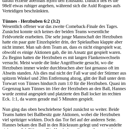
darauf erzielte abermals Björn den Endstand. Danach ließ es die
98elf etwas ruhiger angehen, während sich die Auld Rogues aufs
Verteidigen beschränkten.
Tünnes - Herzbuben 6:2 (3:2)
Wesentlich offener war das zweite Comeback-Finale des Tages.
Zunächst konnte sich keines der beiden Teams wesentliche
Feldvorteile erarbeiten. Die sehr junge Mannschaft der Herzbuben
hatte ein paar gute Einzelspieler drin, der Spielaufbau klappte aber
nicht immer. Man sah dem Team an, dass es nicht eingespielt war,
obwohl es einige Aktionen gab, die im Ansatz gut gespielt waren.
Zu Beginn hatten die Herzbuben es mit langen Flankenwechseln
versucht. Meist wurde die linke Angriffsseite gesucht, wo die
Herzbuben immer wieder durchbrachen aber fast genauso oft im
Abseits standen. Als dies mal nicht der Fall war und der Stürmer aus
spitzem Winkel und 20m Entfernung abzog, glitt der Ball unter dem
Torwart von Tünnes hindurch zum 1:0 für die Herzbuben. Quasi im
Gegenzug kam Tünnes im 16er der Herzbuben an den Ball, Hannes
wurde zentral angespielt und platzierte den Ball locker im rechten
Eck. 1:1, da waren gerade mal 5 Minuten gespielt.
Nun ging das oben beschriebene Spiel zunächst so weiter. Beide
Teams hatten bei Ballbesitz gute Aktionen, wobei die Herzbuben
viel spritziger wirkten. Doch das Tor fiel auf der anderen Seite.
Hannes bekam den Ball in den Rückraum gelegt und verwandelte