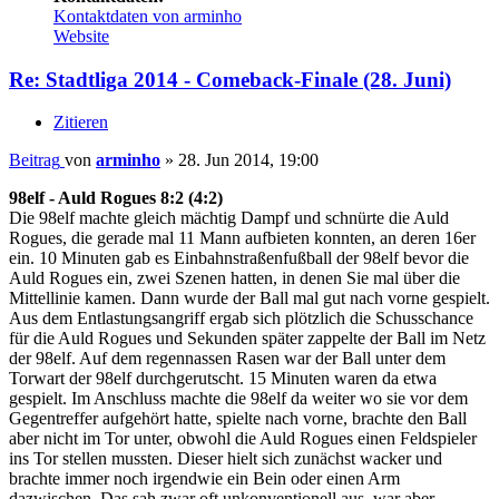
Kontaktdaten von arminho
Website
Re: Stadtliga 2014 - Comeback-Finale (28. Juni)
Zitieren
Beitrag
von
arminho
»
28. Jun 2014, 19:00
98elf - Auld Rogues 8:2 (4:2)
Die 98elf machte gleich mächtig Dampf und schnürte die Auld
Rogues, die gerade mal 11 Mann aufbieten konnten, an deren 16er
ein. 10 Minuten gab es Einbahnstraßenfußball der 98elf bevor die
Auld Rogues ein, zwei Szenen hatten, in denen Sie mal über die
Mittellinie kamen. Dann wurde der Ball mal gut nach vorne gespielt.
Aus dem Entlastungsangriff ergab sich plötzlich die Schusschance
für die Auld Rogues und Sekunden später zappelte der Ball im Netz
der 98elf. Auf dem regennassen Rasen war der Ball unter dem
Torwart der 98elf durchgerutscht. 15 Minuten waren da etwa
gespielt. Im Anschluss machte die 98elf da weiter wo sie vor dem
Gegentreffer aufgehört hatte, spielte nach vorne, brachte den Ball
aber nicht im Tor unter, obwohl die Auld Rogues einen Feldspieler
ins Tor stellen mussten. Dieser hielt sich zunächst wacker und
brachte immer noch irgendwie ein Bein oder einen Arm
dazwischen. Das sah zwar oft unkonventionell aus, war aber