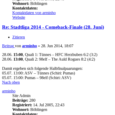
Wohnort:
Böblingen
Kontaktdaten:
Kontaktdaten von arminho
Website
Re: Stadtliga 2014 - Comeback-Finale (28. Juni)
Zitieren
Beitrag
von
arminho
»
28. Jun 2014, 18:07
28.06.
15:00
, Quali 1: Tünnes – HFC Herzbuben 6:2 (3:2)
28.06.
13:00
, Quali 2: 98elf – The Auld Rogues 8:2 (4:2)
Damit ergeben sich folgende Halbfinalpaarungen:
05.07. 13:00: ASV – Tünnes (Schiri: Pumas)
05.07. 15:00: Pumas – 98elf (Schiri: ASV)
Nach oben
arminho
Site Admin
Beiträge:
280
Registriert:
14. Jul 2005, 22:43
Wohnort:
Böblingen
Kontaktdaten: