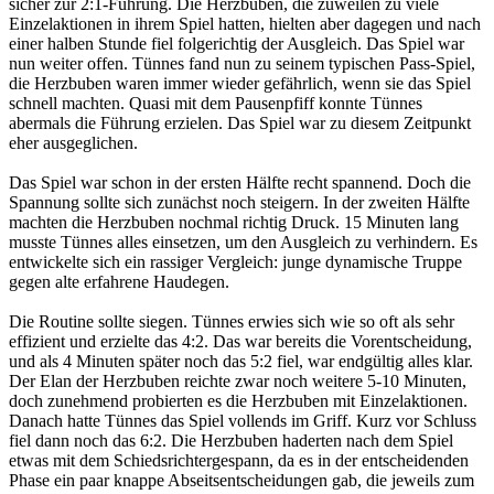
sicher zur 2:1-Führung. Die Herzbuben, die zuweilen zu viele
Einzelaktionen in ihrem Spiel hatten, hielten aber dagegen und nach
einer halben Stunde fiel folgerichtig der Ausgleich. Das Spiel war
nun weiter offen. Tünnes fand nun zu seinem typischen Pass-Spiel,
die Herzbuben waren immer wieder gefährlich, wenn sie das Spiel
schnell machten. Quasi mit dem Pausenpfiff konnte Tünnes
abermals die Führung erzielen. Das Spiel war zu diesem Zeitpunkt
eher ausgeglichen.
Das Spiel war schon in der ersten Hälfte recht spannend. Doch die
Spannung sollte sich zunächst noch steigern. In der zweiten Hälfte
machten die Herzbuben nochmal richtig Druck. 15 Minuten lang
musste Tünnes alles einsetzen, um den Ausgleich zu verhindern. Es
entwickelte sich ein rassiger Vergleich: junge dynamische Truppe
gegen alte erfahrene Haudegen.
Die Routine sollte siegen. Tünnes erwies sich wie so oft als sehr
effizient und erzielte das 4:2. Das war bereits die Vorentscheidung,
und als 4 Minuten später noch das 5:2 fiel, war endgültig alles klar.
Der Elan der Herzbuben reichte zwar noch weitere 5-10 Minuten,
doch zunehmend probierten es die Herzbuben mit Einzelaktionen.
Danach hatte Tünnes das Spiel vollends im Griff. Kurz vor Schluss
fiel dann noch das 6:2. Die Herzbuben haderten nach dem Spiel
etwas mit dem Schiedsrichtergespann, da es in der entscheidenden
Phase ein paar knappe Abseitsentscheidungen gab, die jeweils zum