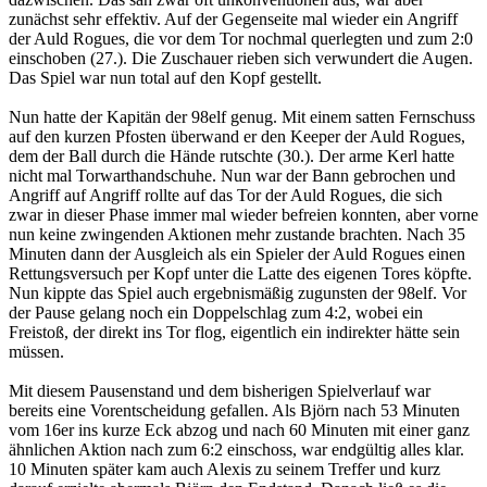
zunächst sehr effektiv. Auf der Gegenseite mal wieder ein Angriff
der Auld Rogues, die vor dem Tor nochmal querlegten und zum 2:0
einschoben (27.). Die Zuschauer rieben sich verwundert die Augen.
Das Spiel war nun total auf den Kopf gestellt.
Nun hatte der Kapitän der 98elf genug. Mit einem satten Fernschuss
auf den kurzen Pfosten überwand er den Keeper der Auld Rogues,
dem der Ball durch die Hände rutschte (30.). Der arme Kerl hatte
nicht mal Torwarthandschuhe. Nun war der Bann gebrochen und
Angriff auf Angriff rollte auf das Tor der Auld Rogues, die sich
zwar in dieser Phase immer mal wieder befreien konnten, aber vorne
nun keine zwingenden Aktionen mehr zustande brachten. Nach 35
Minuten dann der Ausgleich als ein Spieler der Auld Rogues einen
Rettungsversuch per Kopf unter die Latte des eigenen Tores köpfte.
Nun kippte das Spiel auch ergebnismäßig zugunsten der 98elf. Vor
der Pause gelang noch ein Doppelschlag zum 4:2, wobei ein
Freistoß, der direkt ins Tor flog, eigentlich ein indirekter hätte sein
müssen.
Mit diesem Pausenstand und dem bisherigen Spielverlauf war
bereits eine Vorentscheidung gefallen. Als Björn nach 53 Minuten
vom 16er ins kurze Eck abzog und nach 60 Minuten mit einer ganz
ähnlichen Aktion nach zum 6:2 einschoss, war endgültig alles klar.
10 Minuten später kam auch Alexis zu seinem Treffer und kurz