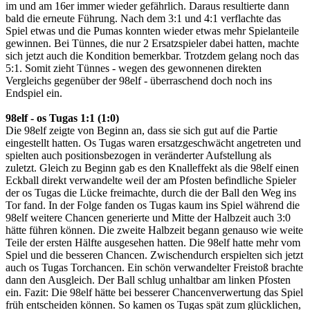
im und am 16er immer wieder gefährlich. Daraus resultierte dann
bald die erneute Führung. Nach dem 3:1 und 4:1 verflachte das
Spiel etwas und die Pumas konnten wieder etwas mehr Spielanteile
gewinnen. Bei Tünnes, die nur 2 Ersatzspieler dabei hatten, machte
sich jetzt auch die Kondition bemerkbar. Trotzdem gelang noch das
5:1. Somit zieht Tünnes - wegen des gewonnenen direkten
Vergleichs gegenüber der 98elf - überraschend doch noch ins
Endspiel ein.
98elf - os Tugas 1:1 (1:0)
Die 98elf zeigte von Beginn an, dass sie sich gut auf die Partie
eingestellt hatten. Os Tugas waren ersatzgeschwächt angetreten und
spielten auch positionsbezogen in veränderter Aufstellung als
zuletzt. Gleich zu Beginn gab es den Knalleffekt als die 98elf einen
Eckball direkt verwandelte weil der am Pfosten befindliche Spieler
der os Tugas die Lücke freimachte, durch die der Ball den Weg ins
Tor fand. In der Folge fanden os Tugas kaum ins Spiel während die
98elf weitere Chancen generierte und Mitte der Halbzeit auch 3:0
hätte führen können. Die zweite Halbzeit begann genauso wie weite
Teile der ersten Hälfte ausgesehen hatten. Die 98elf hatte mehr vom
Spiel und die besseren Chancen. Zwischendurch erspielten sich jetzt
auch os Tugas Torchancen. Ein schön verwandelter Freistoß brachte
dann den Ausgleich. Der Ball schlug unhaltbar am linken Pfosten
ein. Fazit: Die 98elf hätte bei besserer Chancenverwertung das Spiel
früh entscheiden können. So kamen os Tugas spät zum glücklichen,