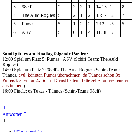
3
98elf
5
2
2
1
14:13
1
8
4
The Auld Rogues
5
2
1
2
15:17
-2
7
5
Pumas
5
1
2
2
7:12
-5
5
6
ASV
5
0
1
4
11:18
-7
1
Somit gibt es am Finaltag folgende Partien:
12:00 Spiel um Platz 5: Pumas - ASV (Schiri-Team: The Auld
Rogues)
14:00 Spiel um Platz 3: 98elf - The Auld Rogues (Schiri-Team:
Tünnes,
evtl. könnten Pumas übernehmen, da Tünnes schon 3x,
Pumas bisher nur 2x Schiri-Dienst hatten - bitte selbst untereinander
abstimmen.
)
16:00 Finale: os Tugas - Tünnes (Schiri-Team: 98elf)
...
Nach
oben
Antworten
Druckansicht