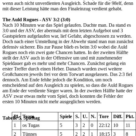
wenn auch nicht unverdienten Ausgleich. Schade für die 98elf, denn
mit dieser Leistung hätte man den Finaleinzug verdient gehabt.
The Auld Rogues - ASV 3:2 (3:0)
Nach 10 Minuten war das Spiel gelaufen. Dachte man. Da stand es
3:0 und der ASV, der abermals mit dem letzten Aufgebot und 3
Gastspielern aufgelaufen war, lief Gefahr, abgeschossen zu werden.
Doch nach einer Umstellung in der Abwehr stand man nun zunächst
defensiv sicherer. Bis zur Pause blieb es beim 3:0 wobei die Auld
Rogues noch ein zwei gute Chancen hatten. In der zweiten Hälfte
stellt der ASV auch in der Offensive um und mit zunehmender
Spieldauer gab es mehr und mehr Chancen. Zunächst gelang ein
erster Treffer durch einen Heber. Danach wurden zwei weitere
Großchancen jeweils frei vor dem Torwart ausgelassen. Das 2:3 fiel
dennoch. Am Ende fehlte jedoch die Kondition, um noch
entscheidend auf den Ausgleich zu spielen, so dass die Auld Rogues
am Ende der verdiente Sieger waren. In der zweiten Hälfte hatte der
ASV zwar etwas mehr vom Spiel, doch konnten die Fehler der
ersten 10 Minuten nicht mehr ausgeglichen werden.
Pl.
Team
Spiele
S.
U.
N.
Tore
Diff.
Pkt.
Tabelle 5. Spieltag
1
os Tugas
5
3
2
0
22:12
10
11
2
Tünnes
5
2
2
1
18:15
3
8