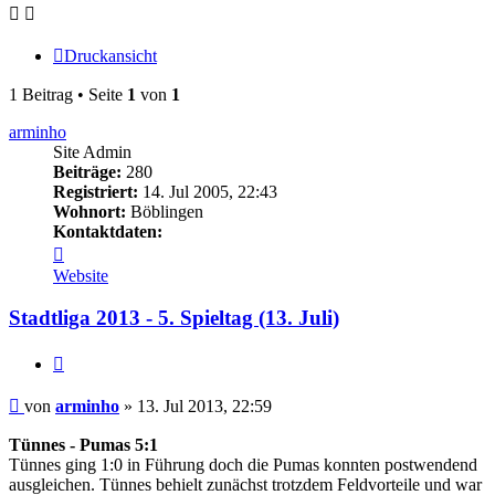
Druckansicht
1 Beitrag • Seite
1
von
1
arminho
Site Admin
Beiträge:
280
Registriert:
14. Jul 2005, 22:43
Wohnort:
Böblingen
Kontaktdaten:
Kontaktdaten
von
Website
arminho
Stadtliga 2013 - 5. Spieltag (13. Juli)
Zitieren
Beitrag
von
arminho
»
13. Jul 2013, 22:59
Tünnes - Pumas 5:1
Tünnes ging 1:0 in Führung doch die Pumas konnten postwendend
ausgleichen. Tünnes behielt zunächst trotzdem Feldvorteile und war