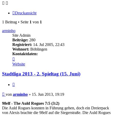
Druckansicht
1 Beitrag • Seite
1
von
1
arminho
Site Admin
Beiträge:
280
Registriert:
14. Jul 2005, 22:43
Wohnort:
Böblingen
Kontaktdaten:
Kontaktdaten
von
Website
arminho
Stadtliga 2013 - 2. Spieltag (15. Juni)
Zitieren
Beitrag
von
arminho
»
15. Jun 2013, 19:19
98elf - The Auld Rogues 7:5 (3:2)
Die Auld Rogues konnten in Führung gehen, doch ein Dreierpack
von Alexis brachte die 98elf auf die Siegerstraße. Die Auld Rogues