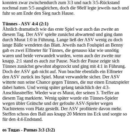
konnten zwar zwischendurch zum 3:3 und nach 3:5-Rückstand
nochmal zum 5:5 ausgleichen, doch die 98elf legte jeweils nach und
fuhr so am Ende den Sieg nach Hause.
Tünnes - ASV 4:4 (2:1)
Ähnlich dramatisch wie das erste Spiel war auch das zweite an
diesem Tag. Der ASV spielte zunächst abwartend und ging dann
durch Murat 1:0 in Führung. Lange ließ der ASV wenig zu doch
lange Bälle wendeten das Blatt. Jeweils nach Foulspiel an Benny
gab es zwei Elfmeter für Tünnes, die genauso klar wie unnötig
waren und beide verwandelt wurden, wenn auch der zweite nur
knapp. 2:1 stand es auch zur Pause. Nach der Pause zeigte sich
Tünnes zunächst gewohnt abgezockt und ging mit 4:1 in Führung.
Doch der ASV gab nicht auf. Nun brachte ebenfalls ein Elfmeter
den ASV zurück ins Spiel. Murat verwandelte sicher. Der ASV
witterte nun seine Chance gegen Tünnes, die nur einen Ersatzspieler
dabei hatten. Und wenig später gelang tatsächlich der 4:3-
Anschlusstreffer. Wieder war es Murat, der seinen 3. Treffer an
diesem Tag markierte. Wenig später wurde ein Tünnes-Spieler
wegen übler Grätsche und der gefoulte ASV-Spieler wegen
Nachtretens vom Platz gestellt. Der ASV profitierte davon mehr.
Steffen schoss den Ball aus knapp 20 Metern ins Eck und sorgte so
für den 4:4-Endstand.
os Tugas - Pumas 3:3 (3:2)