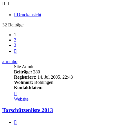
Druckansicht
32 Beiträge
1
2
3
Nächste
arminho
Site Admin
Beiträge:
280
Registriert:
14. Jul 2005, 22:43
Wohnort:
Böblingen
Kontaktdaten:
Kontaktdaten
von
Website
arminho
Torschützenliste 2013
Zitieren