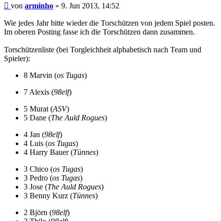
Beitrag
von
arminho
»
9. Jun 2013, 14:52
Wie jedes Jahr bitte wieder die Torschützen von jedem Spiel posten.
Im oberen Posting fasse ich die Torschützen dann zusammen.
Torschützenliste (bei Torgleichheit alphabetisch nach Team und
Spieler):
8 Marvin (
os Tugas
)
7 Alexis (
98elf
)
5 Murat (
ASV
)
5 Dane (
The Auld Rogues
)
4 Jan (
98elf
)
4 Luis (
os Tugas
)
4 Harry Bauer (
Tünnes
)
3 Chico (
os Tugas
)
3 Pedro (
os Tugas
)
3 Jose (
The Auld Rogues
)
3 Benny Kurz (
Tünnes
)
2 Björn (
98elf
)