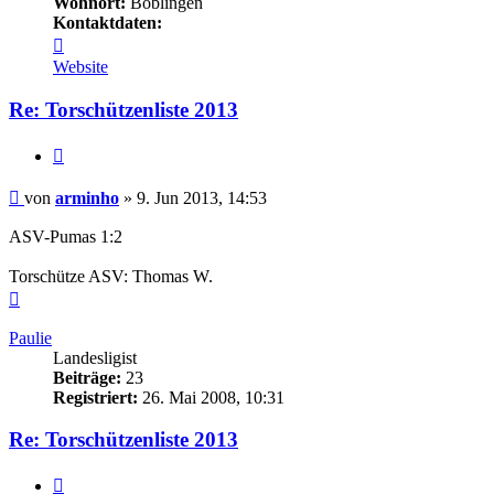
Wohnort:
Böblingen
Kontaktdaten:
Kontaktdaten
von
Website
arminho
Re: Torschützenliste 2013
Zitieren
Beitrag
von
arminho
»
9. Jun 2013, 14:53
ASV-Pumas 1:2
Torschütze ASV: Thomas W.
Nach
oben
Paulie
Landesligist
Beiträge:
23
Registriert:
26. Mai 2008, 10:31
Re: Torschützenliste 2013
Zitieren