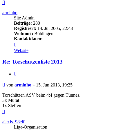
Nach
oben
arminho
Site Admin
Beiträge:
280
Registriert:
14. Jul 2005, 22:43
Wohnort:
Böblingen
Kontaktdaten:
Kontaktdaten
von
Website
arminho
Re: Torschützenliste 2013
Zitieren
Beitrag
von
arminho
»
15. Jun 2013, 19:25
Torschützen ASV beim 4:4 gegen Tünnes.
3x Murat
1x Steffen
Nach
oben
alexis_98elf
Liga-Organisation