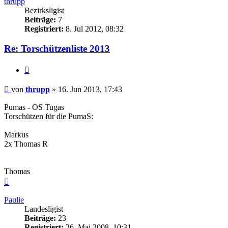
thrupp
Bezirksligist
Beiträge:
7
Registriert:
8. Jul 2012, 08:32
Re: Torschützenliste 2013
Zitieren
Beitrag
von
thrupp
»
16. Jun 2013, 17:43
Pumas - OS Tugas
Torschützen für die PumaS:
Markus
2x Thomas R
Thomas
Nach
oben
Paulie
Landesligist
Beiträge:
23
Registriert:
26. Mai 2008, 10:31