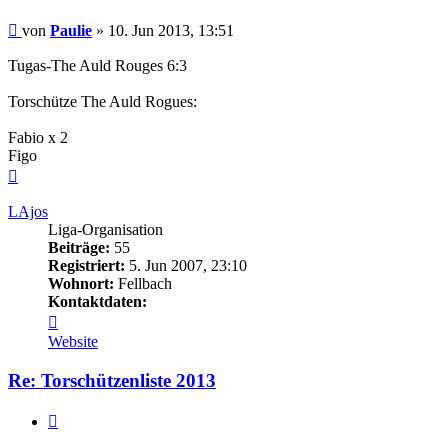
Beitrag
von
Paulie
»
10. Jun 2013, 13:51
Tugas-The Auld Rouges 6:3
Torschütze The Auld Rogues:
Fabio x 2
Figo
Nach
oben
LAjos
Liga-Organisation
Beiträge:
55
Registriert:
5. Jun 2007, 23:10
Wohnort:
Fellbach
Kontaktdaten:
Kontaktdaten
von
Website
LAjos
Re: Torschützenliste 2013
Zitieren