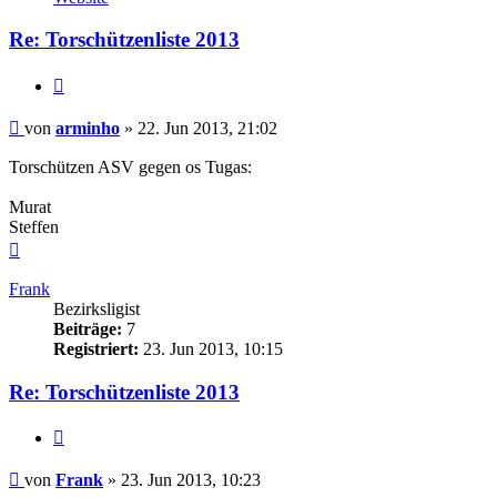
arminho
Re: Torschützenliste 2013
Zitieren
Beitrag
von
arminho
»
22. Jun 2013, 21:02
Torschützen ASV gegen os Tugas:
Murat
Steffen
Nach
oben
Frank
Bezirksligist
Beiträge:
7
Registriert:
23. Jun 2013, 10:15
Re: Torschützenliste 2013
Zitieren
Beitrag
von
Frank
»
23. Jun 2013, 10:23