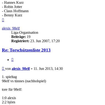
- Hannes Kurz
- Robin Jotter
- Claus Hoffmann
- Benny Kurz
Nach
oben
alexis_98elf
Liga-Organisation
Beiträge:
19
Registriert:
23. Jun 2007, 17:20
Re: Torschützenliste 2013
Zitieren
Beitrag
von
alexis_98elf
»
11. Jun 2013, 14:30
1. spieltag
98elf vs tünnes (nachholspiel)
tore für 98elf:
1:0 alexis
2:2 björn