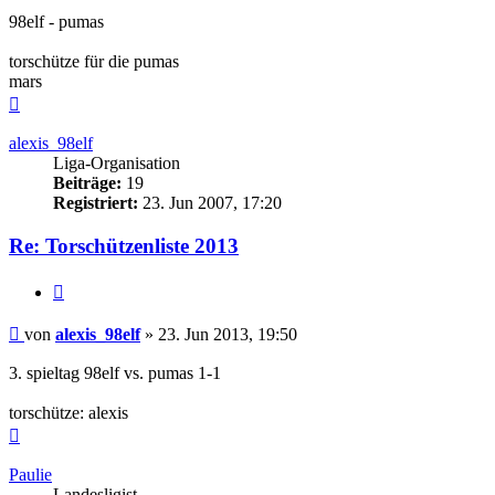
98elf - pumas
torschütze für die pumas
mars
Nach
oben
alexis_98elf
Liga-Organisation
Beiträge:
19
Registriert:
23. Jun 2007, 17:20
Re: Torschützenliste 2013
Zitieren
Beitrag
von
alexis_98elf
»
23. Jun 2013, 19:50
3. spieltag 98elf vs. pumas 1-1
torschütze: alexis
Nach
oben
Paulie
Landesligist