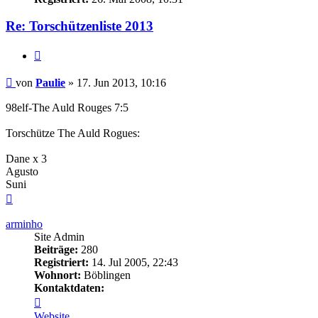
Re: Torschützenliste 2013
Zitieren
Beitrag
von
Paulie
»
17. Jun 2013, 10:16
98elf-The Auld Rouges 7:5
Torschütze The Auld Rogues:
Dane x 3
Agusto
Suni
Nach
oben
arminho
Site Admin
Beiträge:
280
Registriert:
14. Jul 2005, 22:43
Wohnort:
Böblingen
Kontaktdaten:
Kontaktdaten
von
Website