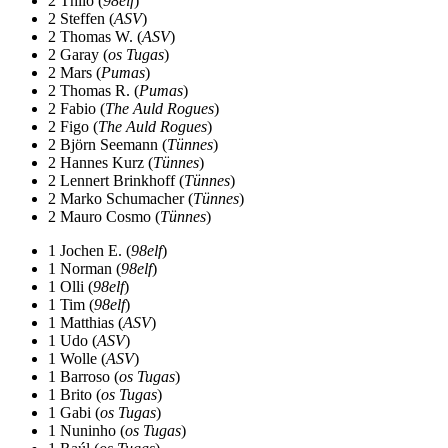
2 Thilo (
98elf
)
2 Steffen (
ASV
)
2 Thomas W. (
ASV
)
2 Garay (
os Tugas
)
2 Mars (
Pumas
)
2 Thomas R. (
Pumas
)
2 Fabio (
The Auld Rogues
)
2 Figo (
The Auld Rogues
)
2 Björn Seemann (
Tünnes
)
2 Hannes Kurz (
Tünnes
)
2 Lennert Brinkhoff (
Tünnes
)
2 Marko Schumacher (
Tünnes
)
2 Mauro Cosmo (
Tünnes
)
1 Jochen E. (
98elf
)
1 Norman (
98elf
)
1 Olli (
98elf
)
1 Tim (
98elf
)
1 Matthias (
ASV
)
1 Udo (
ASV
)
1 Wolle (
ASV
)
1 Barroso (
os Tugas
)
1 Brito (
os Tugas
)
1 Gabi (
os Tugas
)
1 Nuninho (
os Tugas
)