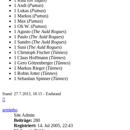
1 Raúl (
os Tugas
)
1 Andi (
Pumas
)
1 Lukas (
Pumas
)
1 Markus (
Pumas
)
1 Max (
Pumas
)
1 Oli W. (
Pumas
)
1 Agusto (
The Auld Rogues
)
1 Paulo (
The Auld Rogues
)
1 Sandro (
The Auld Rogues
)
1 Suni (
The Auld Rogues
)
1 Christoph Fischer (
Tünnes
)
1 Claus Hoffmann (
Tünnes
)
1 Gero Götzenberger (
Tünnes
)
1 Markus Rieger (
Tünnes
)
1 Robin Jotter (
Tünnes
)
1 Sebastian Spinner (
Tünnes
)
Stand: 27.7.2013, 18:15 - Endstand
Nach
oben
arminho
Site Admin
Beiträge:
280
Registriert:
14. Jul 2005, 22:43