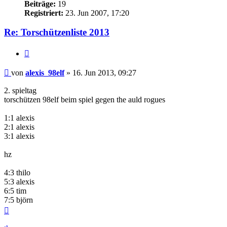
Beiträge:
19
Registriert:
23. Jun 2007, 17:20
Re: Torschützenliste 2013
Zitieren
Beitrag
von
alexis_98elf
»
16. Jun 2013, 09:27
2. spieltag
torschützen 98elf beim spiel gegen the auld rogues
1:1 alexis
2:1 alexis
3:1 alexis
hz
4:3 thilo
5:3 alexis
6:5 tim
7:5 björn
Nach
oben