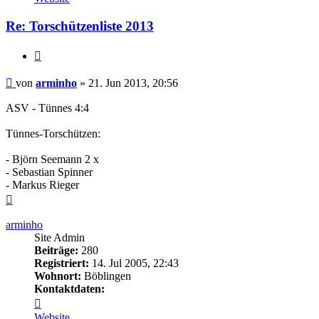
arminho
Re: Torschützenliste 2013
Zitieren
Beitrag
von
arminho
»
21. Jun 2013, 20:56
ASV - Tünnes 4:4
Tünnes-Torschützen:
- Björn Seemann 2 x
- Sebastian Spinner
- Markus Rieger
Nach
oben
arminho
Site Admin
Beiträge:
280
Registriert:
14. Jul 2005, 22:43
Wohnort:
Böblingen
Kontaktdaten:
Kontaktdaten
von
Website