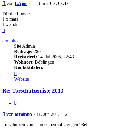
Beitrag
von
LAjos
»
11. Jun 2013, 08:48
Für die Pumas:
1 x mars
1 x andi
Nach
oben
arminho
Site Admin
Beiträge:
280
Registriert:
14. Jul 2005, 22:43
Wohnort:
Böblingen
Kontaktdaten:
Kontaktdaten
von
Website
arminho
Re: Torschützenliste 2013
Zitieren
Beitrag
von
arminho
»
11. Jun 2013, 12:11
Torschützen von Tünnes beim 4:2 gegen 98elf: