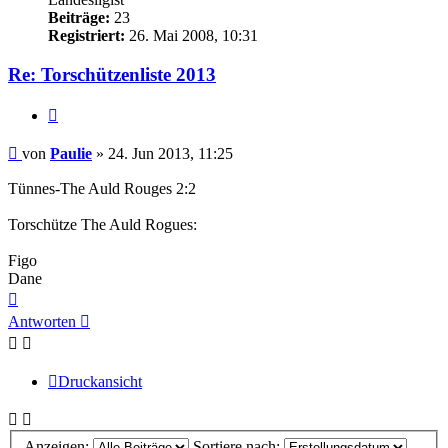
Beiträge:
23
Registriert:
26. Mai 2008, 10:31
Re: Torschützenliste 2013
Zitieren
Beitrag
von
Paulie
»
24. Jun 2013, 11:25
Tünnes-The Auld Rouges 2:2
Torschütze The Auld Rogues:
Figo
Dane
Nach
oben
Antworten
Druckansicht
Anzeigen:
Sortiere nach: