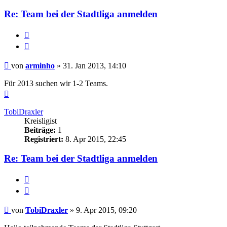
arminho
Re: Team bei der Stadtliga anmelden
Melden
Zitieren
Beitrag
von
arminho
»
31. Jan 2013, 14:10
Für 2013 suchen wir 1-2 Teams.
Nach
oben
TobiDraxler
Kreisligist
Beiträge:
1
Registriert:
8. Apr 2015, 22:45
Re: Team bei der Stadtliga anmelden
Melden
Zitieren
Beitrag
von
TobiDraxler
»
9. Apr 2015, 09:20