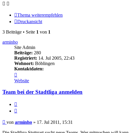
Thema weiterempfehlen
Druckansicht
3 Beiträge • Seite
1
von
1
arminho
Site Admin
Beiträge:
280
Registriert:
14. Jul 2005, 22:43
Wohnort:
Böblingen
Kontaktdaten:
Kontaktdaten
von
Website
arminho
Team bei der Stadtliga anmelden
Melden
Zitieren
Beitrag
von
arminho
»
17. Jul 2011, 15:31
Die Stadtliga Stuttgart sucht neue Teams. Wer mitmachen will kann