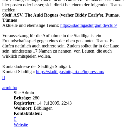
hier posten oder besser, sich direkt bei einem der folgenden Teams
melden:
98elf, ASV, The Auld Rogues (vorher Biddy Early's), Pumas,
Tünnes
Aktuelle und ehemalige Teams:
https://stadtligastuttgart.de/club/
Voraussetzung für die Aufnahme in die Stadtliga ist ein
Freundschaftsspiel gegen eines der oben genannten Teams. Es
dürfen natürlich auch mehrere sein. Zudem solltet ihr in der Lage
sein, mindestens 17 Namen zu nennen, von Leuten, die auch
wirklich mitspielen wollen.
Kontaktadresse der Stadtliga Stuttgart:
Kontakt Stadtliga:
https://stadtligastuttgart.de/impressum/
Nach
oben
arminho
Site Admin
Beiträge:
280
Registriert:
14. Jul 2005, 22:43
Wohnort:
Böblingen
Kontaktdaten:
Kontaktdaten
von
Website