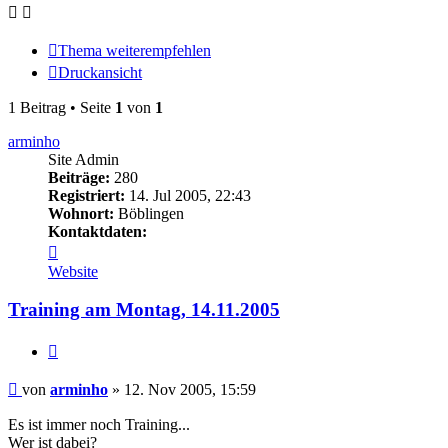
Thema weiterempfehlen
Druckansicht
1 Beitrag • Seite
1
von
1
arminho
Site Admin
Beiträge:
280
Registriert:
14. Jul 2005, 22:43
Wohnort:
Böblingen
Kontaktdaten:
Kontaktdaten
von
Website
arminho
Training am Montag, 14.11.2005
Melden
Beitrag
von
arminho
»
12. Nov 2005, 15:59
Es ist immer noch Training...
Wer ist dabei?