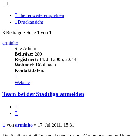
Thema weiterempfehlen
Druckansicht
3 Beiträge • Seite
1
von
1
arminho
Site Admin
Beiträge:
280
Registriert:
14. Jul 2005, 22:43
Wohnort:
Böblingen
Kontaktdaten:
Kontaktdaten
von
Website
arminho
Team bei der Stadtliga anmelden
Melden
Zitieren
Beitrag
von
arminho
»
17. Jul 2011, 15:31
Die Stadtliga Stuttgart sucht neue Teams. Wer mitmachen will kann