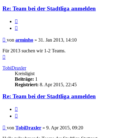
arminho
Re: Team bei der Stadtliga anmelden
Melden
Zitieren
Beitrag
von
arminho
»
31. Jan 2013, 14:10
Für 2013 suchen wir 1-2 Teams.
Nach
oben
TobiDraxler
Kreisligist
Beiträge:
1
Registriert:
8. Apr 2015, 22:45
Re: Team bei der Stadtliga anmelden
Melden
Zitieren
Beitrag
von
TobiDraxler
»
9. Apr 2015, 09:20