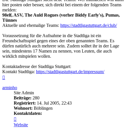
hier posten oder besser, sich direkt bei einem der folgenden Teams
melden:
98elf, ASV, The Auld Rogues (vorher Biddy Early's), Pumas,
Tünnes
Aktuelle und ehemalige Teams:
https://stadtligastuttgart.de/club/
Voraussetzung für die Aufnahme in die Stadtliga ist ein
Freundschaftsspiel gegen eines der oben genannten Teams. Es
dürfen natürlich auch mehrere sein. Zudem solltet ihr in der Lage
sein, mindestens 17 Namen zu nennen, von Leuten, die auch
wirklich mitspielen wollen.
Kontaktadresse der Stadtliga Stuttgart:
Kontakt Stadtliga:
https://stadtligastuttgart.de/impressum/
Nach
oben
arminho
Site Admin
Beiträge:
280
Registriert:
14. Jul 2005, 22:43
Wohnort:
Böblingen
Kontaktdaten:
Kontaktdaten
von
Website