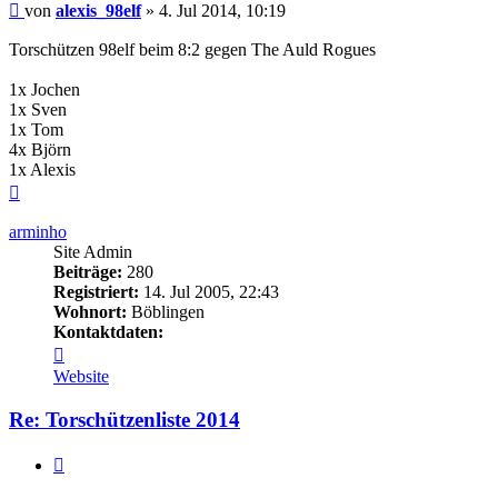
Beitrag
von
alexis_98elf
»
4. Jul 2014, 10:19
Torschützen 98elf beim 8:2 gegen The Auld Rogues
1x Jochen
1x Sven
1x Tom
4x Björn
1x Alexis
Nach
oben
arminho
Site Admin
Beiträge:
280
Registriert:
14. Jul 2005, 22:43
Wohnort:
Böblingen
Kontaktdaten:
Kontaktdaten
von
Website
arminho
Re: Torschützenliste 2014
Zitieren