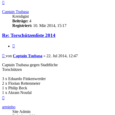
Nach
oben
Captain Tsubasa
Kreisligist
Beiträge:
4
Registriert:
10. Mär 2014, 15:17
Re: Torschützenliste 2014
Zitieren
Beitrag
von
Captain Tsubasa
»
22. Jul 2014, 12:47
Captain Tsubasa gegen Stadtfüche
Torschützen
3 x Eduardo Finkenwerder
2 x Florian Rettenmeier
1 x Philip Beck
1 x Akram Noufal
Nach
oben
arminho
Site Admin