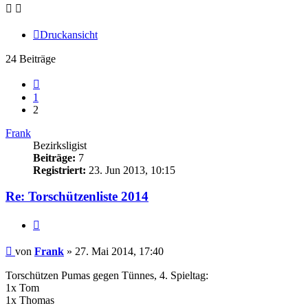
Druckansicht
24 Beiträge
Vorherige
1
2
Frank
Bezirksligist
Beiträge:
7
Registriert:
23. Jun 2013, 10:15
Re: Torschützenliste 2014
Zitieren
Beitrag
von
Frank
»
27. Mai 2014, 17:40
Torschützen Pumas gegen Tünnes, 4. Spieltag:
1x Tom
1x Thomas