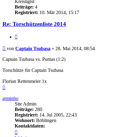
Kreisligist
Beiträge:
4
Registriert:
10. Mär 2014, 15:17
Re: Torschützenliste 2014
Zitieren
Beitrag
von
Captain Tsubasa
»
28. Mai 2014, 08:54
Captain Tsubasa vs. Pumas (1:2)
Torschütze für Captain Tsubasa
Florian Rettenmeier 1x
Nach
oben
arminho
Site Admin
Beiträge:
280
Registriert:
14. Jul 2005, 22:43
Wohnort:
Böblingen
Kontaktdaten:
Kontaktdaten
von