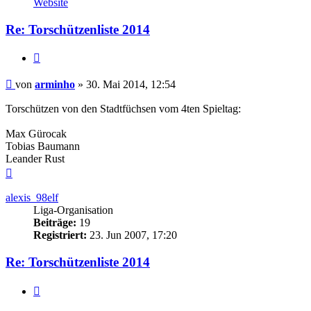
Website
arminho
Re: Torschützenliste 2014
Zitieren
Beitrag
von
arminho
»
30. Mai 2014, 12:54
Torschützen von den Stadtfüchsen vom 4ten Spieltag:
Max Gürocak
Tobias Baumann
Leander Rust
Nach
oben
alexis_98elf
Liga-Organisation
Beiträge:
19
Registriert:
23. Jun 2007, 17:20
Re: Torschützenliste 2014
Zitieren