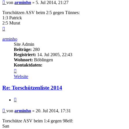
Beitrag
von
arminho
»
5. Jul 2014, 21:27
Torschützen ASV beim 2:5 gegen Tünnes:
1:3 Patrick
2:5 Murat
Nach
oben
arminho
Site Admin
Beiträge:
280
Registriert:
14. Jul 2005, 22:43
Wohnort:
Böblingen
Kontaktdaten:
Kontaktdaten
von
Website
arminho
Re: Torschützenliste 2014
Zitieren
Beitrag
von
arminho
»
20. Jul 2014, 17:31
Torschütze ASV beim 1:4 gegen 98elf:
San