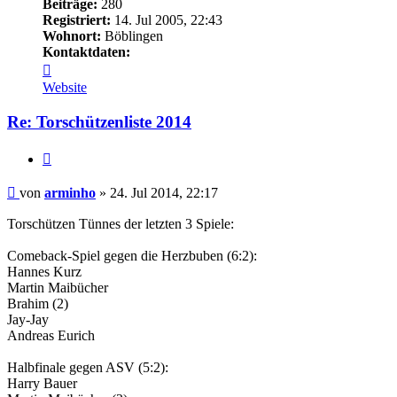
Beiträge:
280
Registriert:
14. Jul 2005, 22:43
Wohnort:
Böblingen
Kontaktdaten:
Kontaktdaten
von
Website
arminho
Re: Torschützenliste 2014
Zitieren
Beitrag
von
arminho
»
24. Jul 2014, 22:17
Torschützen Tünnes der letzten 3 Spiele:
Comeback-Spiel gegen die Herzbuben (6:2):
Hannes Kurz
Martin Maibücher
Brahim (2)
Jay-Jay
Andreas Eurich
Halbfinale gegen ASV (5:2):
Harry Bauer