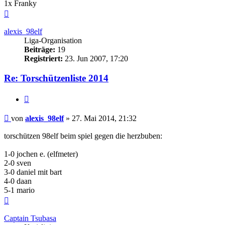
1x Franky
Nach
oben
alexis_98elf
Liga-Organisation
Beiträge:
19
Registriert:
23. Jun 2007, 17:20
Re: Torschützenliste 2014
Zitieren
Beitrag
von
alexis_98elf
»
27. Mai 2014, 21:32
torschützen 98elf beim spiel gegen die herzbuben:
1-0 jochen e. (elfmeter)
2-0 sven
3-0 daniel mit bart
4-0 daan
5-1 mario
Nach
oben
Captain Tsubasa