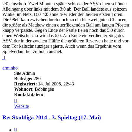
2:0 einschob. Zwei Minuten später schloss der ASV einen schönen
Alleingang über links mit dem 3:0 ab. Der Ball landete aus spitzem
Winkel im Netz. Das 4:0 ähnelte wieder den beiden ersten Toren.
Die 98elf kam zwischendurch noch zu ein bis zwei guten Chancen,
die größte als Matthew einen querfliegenden Ball am langen Pfosten
knapp verpasste. Gegen Ende der Partie fielen noch das 5:0 durch
einen Weitschuss sowie das 6:0. Am Ende ein verdienter Sieg des
ASV, der in der zweiten Hälfte die größeren Reserven hatte und vor
dem Tor kaltschnäutziger agierte. Auch wenn das Ergebnis vom
Spielverlauf her zu hoch ausfiel.
Nach
oben
arminho
Site Admin
Beiträge:
280
Registriert:
14. Jul 2005, 22:43
Wohnort:
Böblingen
Kontaktdaten:
Kontaktdaten
von
Website
arminho
Re: Stadtliga 2014 - 3. Spieltag (17. Mai)
Zitieren