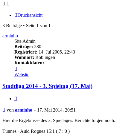
Druckansicht
3 Beiträge • Seite
1
von
1
arminho
Site Admin
Beiträge:
280
Registriert:
14. Jul 2005, 22:43
Wohnort:
Böblingen
Kontaktdaten:
Kontaktdaten
von
Website
arminho
Stadtliga 2014 - 3. Spieltag (17. Mai)
Zitieren
Beitrag
von
arminho
»
17. Mai 2014, 20:51
Hier die Ergebnisse des 3. Spieltages. Berichte folgen noch.
Tünnes - Auld Rogues 15:1 ( 7 : 0 )