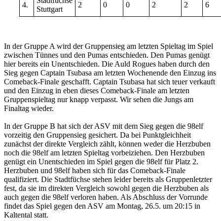
Stadtfüchse
4.
2
0
0
2
2
6
Stuttgart
In der Gruppe A wird der Gruppensieg am letzten Spieltag im Spiel
zwischen Tünnes und den Pumas entschieden. Den Pumas genügt
hier bereits ein Unentschieden. Die Auld Rogues haben durch den
Sieg gegen Captain Tsubasa am letzten Wochenende den Einzug ins
Comeback-Finale geschafft. Captain Tsubasa hat sich teuer verkauft
und den Einzug in eben dieses Comeback-Finale am letzten
Gruppenspieltag nur knapp verpasst. Wir sehen die Jungs am
Finaltag wieder.
In der Gruppe B hat sich der ASV mit dem Sieg gegen die 98elf
vorzeitig den Gruppensieg gesichert. Da bei Punktgleichheit
zunächst der direkte Vergleich zählt, können weder die Herzbuben
noch die 98elf am letzten Spieltag vorbeiziehen. Den Herzbuben
genügt ein Unentschieden im Spiel gegen die 98elf für Platz 2.
Herzbuben und 98elf haben sich für das Comeback-Finale
qualifiziert. Die Stadtfüchse stehen leider bereits als Gruppenletzter
fest, da sie im direkten Vergleich sowohl gegen die Herzbuben als
auch gegen die 98elf verloren haben. Als Abschluss der Vorrunde
findet das Spiel gegen den ASV am Montag, 26.5. um 20:15 in
Kaltental statt.