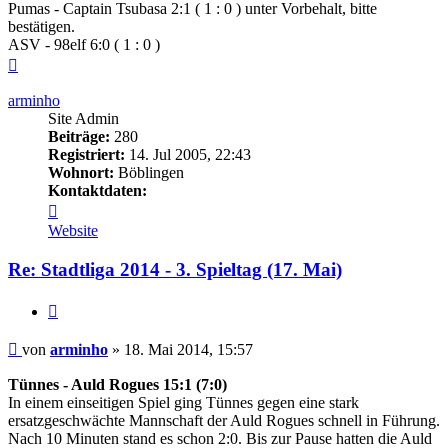
Pumas - Captain Tsubasa 2:1 ( 1 : 0 ) unter Vorbehalt, bitte
bestätigen.
ASV - 98elf 6:0 ( 1 : 0 )
Nach
oben
arminho
Site Admin
Beiträge:
280
Registriert:
14. Jul 2005, 22:43
Wohnort:
Böblingen
Kontaktdaten:
Kontaktdaten
von
Website
arminho
Re: Stadtliga 2014 - 3. Spieltag (17. Mai)
Zitieren
Beitrag
von
arminho
»
18. Mai 2014, 15:57
Tünnes - Auld Rogues 15:1 (7:0)
In einem einseitigen Spiel ging Tünnes gegen eine stark
ersatzgeschwächte Mannschaft der Auld Rogues schnell in Führung.
Nach 10 Minuten stand es schon 2:0. Bis zur Pause hatten die Auld