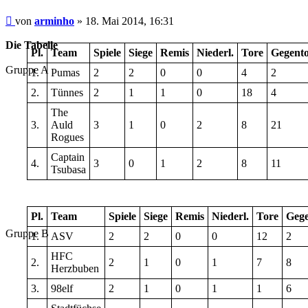
Beitrag
von
arminho
»
18. Mai 2014, 16:31
Die Tabelle
Pl.
Team
Spiele
Siege
Remis
Niederl.
Tore
Gegent
Gruppe A
1.
Pumas
2
2
0
0
4
2
2.
Tünnes
2
1
1
0
18
4
The
3.
Auld
3
1
0
2
8
21
Rogues
Captain
4.
3
0
1
2
8
11
Tsubasa
Pl.
Team
Spiele
Siege
Remis
Niederl.
Tore
Gege
Gruppe B
1.
ASV
2
2
0
0
12
2
HFC
2.
2
1
0
1
7
8
Herzbuben
3.
98elf
2
1
0
1
1
6