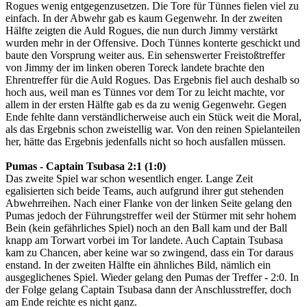
Rogues wenig entgegenzusetzen. Die Tore für Tünnes fielen viel zu
einfach. In der Abwehr gab es kaum Gegenwehr. In der zweiten
Hälfte zeigten die Auld Rogues, die nun durch Jimmy verstärkt
wurden mehr in der Offensive. Doch Tünnes konterte geschickt und
baute den Vorsprung weiter aus. Ein sehenswerter Freistoßtreffer
von Jimmy der im linken oberen Toreck landete brachte den
Ehrentreffer für die Auld Rogues. Das Ergebnis fiel auch deshalb so
hoch aus, weil man es Tünnes vor dem Tor zu leicht machte, vor
allem in der ersten Hälfte gab es da zu wenig Gegenwehr. Gegen
Ende fehlte dann verständlicherweise auch ein Stück weit die Moral,
als das Ergebnis schon zweistellig war. Von den reinen Spielanteilen
her, hätte das Ergebnis jedenfalls nicht so hoch ausfallen müssen.
Pumas - Captain Tsubasa 2:1 (1:0)
Das zweite Spiel war schon wesentlich enger. Lange Zeit
egalisierten sich beide Teams, auch aufgrund ihrer gut stehenden
Abwehrreihen. Nach einer Flanke von der linken Seite gelang den
Pumas jedoch der Führungstreffer weil der Stürmer mit sehr hohem
Bein (kein gefährliches Spiel) noch an den Ball kam und der Ball
knapp am Torwart vorbei im Tor landete. Auch Captain Tsubasa
kam zu Chancen, aber keine war so zwingend, dass ein Tor daraus
enstand. In der zweiten Hälfte ein ähnliches Bild, nämlich ein
ausgeglichenes Spiel. Wieder gelang den Pumas der Treffer - 2:0. In
der Folge gelang Captain Tsubasa dann der Anschlusstreffer, doch
am Ende reichte es nicht ganz.