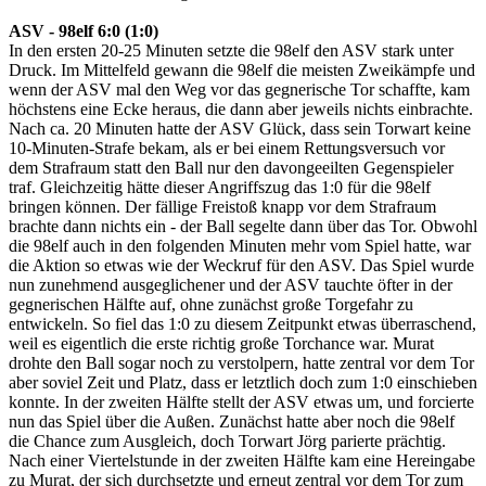
ASV - 98elf 6:0 (1:0)
In den ersten 20-25 Minuten setzte die 98elf den ASV stark unter
Druck. Im Mittelfeld gewann die 98elf die meisten Zweikämpfe und
wenn der ASV mal den Weg vor das gegnerische Tor schaffte, kam
höchstens eine Ecke heraus, die dann aber jeweils nichts einbrachte.
Nach ca. 20 Minuten hatte der ASV Glück, dass sein Torwart keine
10-Minuten-Strafe bekam, als er bei einem Rettungsversuch vor
dem Strafraum statt den Ball nur den davongeeilten Gegenspieler
traf. Gleichzeitig hätte dieser Angriffszug das 1:0 für die 98elf
bringen können. Der fällige Freistoß knapp vor dem Strafraum
brachte dann nichts ein - der Ball segelte dann über das Tor. Obwohl
die 98elf auch in den folgenden Minuten mehr vom Spiel hatte, war
die Aktion so etwas wie der Weckruf für den ASV. Das Spiel wurde
nun zunehmend ausgeglichener und der ASV tauchte öfter in der
gegnerischen Hälfte auf, ohne zunächst große Torgefahr zu
entwickeln. So fiel das 1:0 zu diesem Zeitpunkt etwas überraschend,
weil es eigentlich die erste richtig große Torchance war. Murat
drohte den Ball sogar noch zu verstolpern, hatte zentral vor dem Tor
aber soviel Zeit und Platz, dass er letztlich doch zum 1:0 einschieben
konnte. In der zweiten Hälfte stellt der ASV etwas um, und forcierte
nun das Spiel über die Außen. Zunächst hatte aber noch die 98elf
die Chance zum Ausgleich, doch Torwart Jörg parierte prächtig.
Nach einer Viertelstunde in der zweiten Hälfte kam eine Hereingabe
zu Murat, der sich durchsetzte und erneut zentral vor dem Tor zum