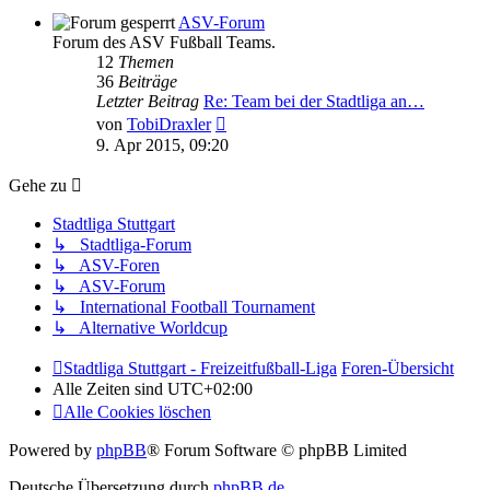
ASV-Forum
Forum des ASV Fußball Teams.
12
Themen
36
Beiträge
Letzter Beitrag
Re: Team bei der Stadtliga an…
Neuester
von
TobiDraxler
Beitrag
9. Apr 2015, 09:20
Gehe zu
Stadtliga Stuttgart
↳ Stadtliga-Forum
↳ ASV-Foren
↳ ASV-Forum
↳ International Football Tournament
↳ Alternative Worldcup
Stadtliga Stuttgart - Freizeitfußball-Liga
Foren-Übersicht
Alle Zeiten sind
UTC+02:00
Alle Cookies löschen
Powered by
phpBB
® Forum Software © phpBB Limited
Deutsche Übersetzung durch
phpBB.de