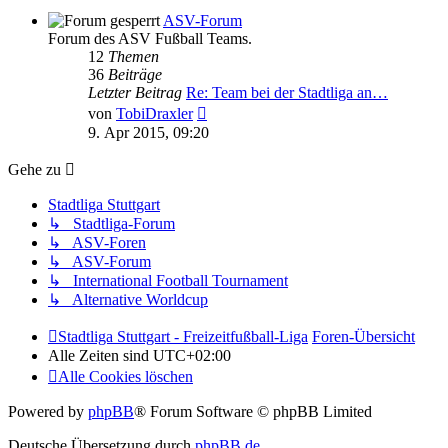
ASV-Forum
Forum des ASV Fußball Teams.
12
Themen
36
Beiträge
Letzter Beitrag
Re: Team bei der Stadtliga an…
Neuester
von
TobiDraxler
Beitrag
9. Apr 2015, 09:20
Gehe zu
Stadtliga Stuttgart
↳ Stadtliga-Forum
↳ ASV-Foren
↳ ASV-Forum
↳ International Football Tournament
↳ Alternative Worldcup
Stadtliga Stuttgart - Freizeitfußball-Liga
Foren-Übersicht
Alle Zeiten sind
UTC+02:00
Alle Cookies löschen
Powered by
phpBB
® Forum Software © phpBB Limited
Deutsche Übersetzung durch
phpBB.de