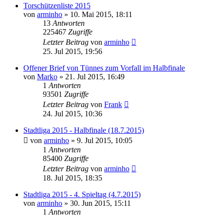
Torschützenliste 2015
von
arminho
»
10. Mai 2015, 18:11
13
Antworten
225467
Zugriffe
Letzter Beitrag
von
arminho
25. Jul 2015, 19:56
Offener Brief von Tünnes zum Vorfall im Halbfinale
von
Marko
»
21. Jul 2015, 16:49
1
Antworten
93501
Zugriffe
Letzter Beitrag
von
Frank
24. Jul 2015, 10:36
Stadtliga 2015 - Halbfinale (18.7.2015)
von
arminho
»
9. Jul 2015, 10:05
1
Antworten
85400
Zugriffe
Letzter Beitrag
von
arminho
18. Jul 2015, 18:35
Stadtliga 2015 - 4. Spieltag (4.7.2015)
von
arminho
»
30. Jun 2015, 15:11
1
Antworten