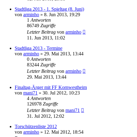
Stadtliga 2013 - 1. Spieltag (8. Juni)
von
arminho
»
8. Jun 2013, 19:29
1
Antworten
86749
Zugriffe
Letzter Beitrag
von
arminho
11. Jun 2013, 11:02
Stadtliga 2013 - Termine
von
arminho
»
29. Mai 2013, 13:44
0
Antworten
83244
Zugriffe
Letzter Beitrag
von
arminho
29. Mai 2013, 13:44
Finaltag-Ärger mit FF Kornwestheim
von
mani71
»
30. Jul 2012, 10:23
4
Antworten
126978
Zugriffe
Letzter Beitrag
von
mani71
31. Jul 2012, 12:02
Torschützenliste 2012
von
arminho
»
12. Mai 2012, 18:54