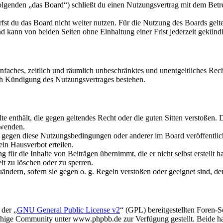
olgenden „das Board“) schließt du einen Nutzungsvertrag mit dem Betre
fst du das Board nicht weiter nutzen. Für die Nutzung des Boards gelten
 kann von beiden Seiten ohne Einhaltung einer Frist jederzeit gekünd
 einfaches, zeitlich und räumlich unbeschränktes und unentgeltliches R
ch Kündigung des Nutzungsvertrages bestehen.
alte enthält, die gegen geltendes Recht oder die guten Sitten verstoßen. 
rwenden.
n gegen diese Nutzungsbedingungen oder anderer im Board veröffentli
in Hausverbot erteilen.
für die Inhalte von Beiträgen übernimmt, die er nicht selbst erstellt 
it zu löschen oder zu sperren.
uändern, sofern sie gegen o. g. Regeln verstoßen oder geeignet sind, 
 der „
GNU General Public License v2
“ (GPL) bereitgestellten Foren
hige Community unter www.phpbb.de zur Verfügung gestellt. Beide hab