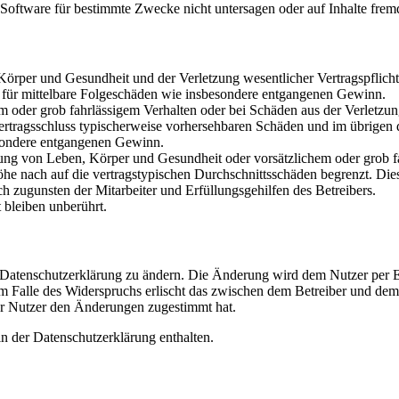
oftware für bestimmte Zwecke nicht untersagen oder auf Inhalte frem
rper und Gesundheit und der Verletzung wesentlicher Vertragspflichten
ch für mittelbare Folgeschäden wie insbesondere entgangenen Gewinn.
em oder grob fahrlässigem Verhalten oder bei Schäden aus der Verletz
i Vertragsschluss typischerweise vorhersehbaren Schäden und im übrigen
besondere entgangenen Gewinn.
ng von Leben, Körper und Gesundheit oder vorsätzlichem oder grob fah
e nach auf die vertragstypischen Durchschnittsschäden begrenzt. Dies
h zugunsten der Mitarbeiter und Erfüllungsgehilfen des Betreibers.
bleiben unberührt.
e Datenschutzerklärung zu ändern. Die Änderung wird dem Nutzer per E-
m Falle des Widerspruchs erlischt das zwischen dem Betreiber und dem 
er Nutzer den Änderungen zugestimmt hat.
n der Datenschutzerklärung enthalten.