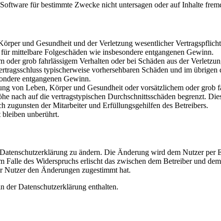
oftware für bestimmte Zwecke nicht untersagen oder auf Inhalte frem
rper und Gesundheit und der Verletzung wesentlicher Vertragspflichten
ch für mittelbare Folgeschäden wie insbesondere entgangenen Gewinn.
em oder grob fahrlässigem Verhalten oder bei Schäden aus der Verletz
i Vertragsschluss typischerweise vorhersehbaren Schäden und im übrigen
besondere entgangenen Gewinn.
ng von Leben, Körper und Gesundheit oder vorsätzlichem oder grob fah
e nach auf die vertragstypischen Durchschnittsschäden begrenzt. Dies
h zugunsten der Mitarbeiter und Erfüllungsgehilfen des Betreibers.
bleiben unberührt.
e Datenschutzerklärung zu ändern. Die Änderung wird dem Nutzer per E-
m Falle des Widerspruchs erlischt das zwischen dem Betreiber und dem 
er Nutzer den Änderungen zugestimmt hat.
n der Datenschutzerklärung enthalten.