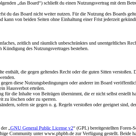
olgenden „das Board“) schließt du einen Nutzungsvertrag mit dem Betre
fst du das Board nicht weiter nutzen. Für die Nutzung des Boards gelten
 kann von beiden Seiten ohne Einhaltung einer Frist jederzeit gekünd
 einfaches, zeitlich und räumlich unbeschränktes und unentgeltliches R
ch Kündigung des Nutzungsvertrages bestehen.
alte enthält, die gegen geltendes Recht oder die guten Sitten verstoßen. 
rwenden.
n gegen diese Nutzungsbedingungen oder anderer im Board veröffentli
in Hausverbot erteilen.
für die Inhalte von Beiträgen übernimmt, die er nicht selbst erstellt 
it zu löschen oder zu sperren.
uändern, sofern sie gegen o. g. Regeln verstoßen oder geeignet sind, 
 der „
GNU General Public License v2
“ (GPL) bereitgestellten Foren
hige Community unter www.phpbb.de zur Verfügung gestellt. Beide hab