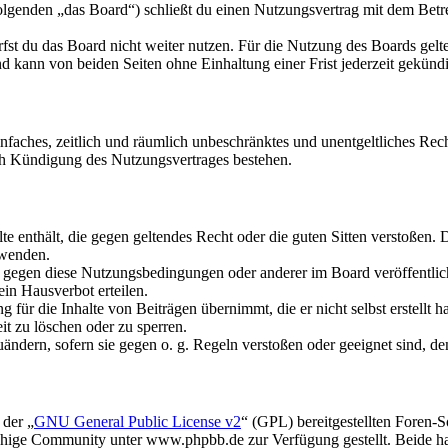
olgenden „das Board“) schließt du einen Nutzungsvertrag mit dem Betre
fst du das Board nicht weiter nutzen. Für die Nutzung des Boards gelten
 kann von beiden Seiten ohne Einhaltung einer Frist jederzeit gekünd
 einfaches, zeitlich und räumlich unbeschränktes und unentgeltliches R
ch Kündigung des Nutzungsvertrages bestehen.
alte enthält, die gegen geltendes Recht oder die guten Sitten verstoßen. 
rwenden.
n gegen diese Nutzungsbedingungen oder anderer im Board veröffentli
in Hausverbot erteilen.
für die Inhalte von Beiträgen übernimmt, die er nicht selbst erstellt 
it zu löschen oder zu sperren.
uändern, sofern sie gegen o. g. Regeln verstoßen oder geeignet sind, 
 der „
GNU General Public License v2
“ (GPL) bereitgestellten Foren
hige Community unter www.phpbb.de zur Verfügung gestellt. Beide hab