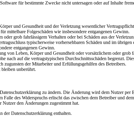
oftware für bestimmte Zwecke nicht untersagen oder auf Inhalte frem
rper und Gesundheit und der Verletzung wesentlicher Vertragspflichten
ch für mittelbare Folgeschäden wie insbesondere entgangenen Gewinn.
em oder grob fahrlässigem Verhalten oder bei Schäden aus der Verletz
i Vertragsschluss typischerweise vorhersehbaren Schäden und im übrigen
besondere entgangenen Gewinn.
ng von Leben, Körper und Gesundheit oder vorsätzlichem oder grob fah
e nach auf die vertragstypischen Durchschnittsschäden begrenzt. Dies
h zugunsten der Mitarbeiter und Erfüllungsgehilfen des Betreibers.
bleiben unberührt.
e Datenschutzerklärung zu ändern. Die Änderung wird dem Nutzer per E-
m Falle des Widerspruchs erlischt das zwischen dem Betreiber und dem 
er Nutzer den Änderungen zugestimmt hat.
n der Datenschutzerklärung enthalten.