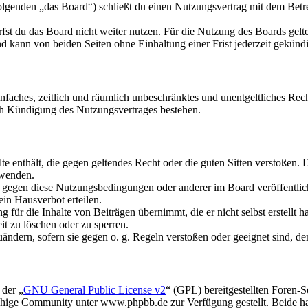
olgenden „das Board“) schließt du einen Nutzungsvertrag mit dem Betre
fst du das Board nicht weiter nutzen. Für die Nutzung des Boards gelten
 kann von beiden Seiten ohne Einhaltung einer Frist jederzeit gekünd
 einfaches, zeitlich und räumlich unbeschränktes und unentgeltliches R
ch Kündigung des Nutzungsvertrages bestehen.
alte enthält, die gegen geltendes Recht oder die guten Sitten verstoßen. 
rwenden.
n gegen diese Nutzungsbedingungen oder anderer im Board veröffentli
in Hausverbot erteilen.
für die Inhalte von Beiträgen übernimmt, die er nicht selbst erstellt 
it zu löschen oder zu sperren.
uändern, sofern sie gegen o. g. Regeln verstoßen oder geeignet sind, 
 der „
GNU General Public License v2
“ (GPL) bereitgestellten Foren
hige Community unter www.phpbb.de zur Verfügung gestellt. Beide hab