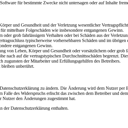
oftware für bestimmte Zwecke nicht untersagen oder auf Inhalte frem
rper und Gesundheit und der Verletzung wesentlicher Vertragspflichten
ch für mittelbare Folgeschäden wie insbesondere entgangenen Gewinn.
em oder grob fahrlässigem Verhalten oder bei Schäden aus der Verletz
i Vertragsschluss typischerweise vorhersehbaren Schäden und im übrigen
besondere entgangenen Gewinn.
ng von Leben, Körper und Gesundheit oder vorsätzlichem oder grob fah
e nach auf die vertragstypischen Durchschnittsschäden begrenzt. Dies
h zugunsten der Mitarbeiter und Erfüllungsgehilfen des Betreibers.
bleiben unberührt.
e Datenschutzerklärung zu ändern. Die Änderung wird dem Nutzer per E-
m Falle des Widerspruchs erlischt das zwischen dem Betreiber und dem 
er Nutzer den Änderungen zugestimmt hat.
n der Datenschutzerklärung enthalten.