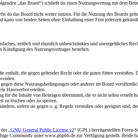
olgenden „das Board“) schließt du einen Nutzungsvertrag mit dem Betre
fst du das Board nicht weiter nutzen. Für die Nutzung des Boards gelten
 kann von beiden Seiten ohne Einhaltung einer Frist jederzeit gekünd
 einfaches, zeitlich und räumlich unbeschränktes und unentgeltliches R
ch Kündigung des Nutzungsvertrages bestehen.
alte enthält, die gegen geltendes Recht oder die guten Sitten verstoßen. 
rwenden.
n gegen diese Nutzungsbedingungen oder anderer im Board veröffentli
in Hausverbot erteilen.
für die Inhalte von Beiträgen übernimmt, die er nicht selbst erstellt 
it zu löschen oder zu sperren.
uändern, sofern sie gegen o. g. Regeln verstoßen oder geeignet sind, 
 der „
GNU General Public License v2
“ (GPL) bereitgestellten Foren
hige Community unter www.phpbb.de zur Verfügung gestellt. Beide hab