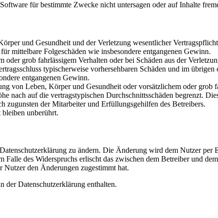
oftware für bestimmte Zwecke nicht untersagen oder auf Inhalte frem
rper und Gesundheit und der Verletzung wesentlicher Vertragspflichten
ch für mittelbare Folgeschäden wie insbesondere entgangenen Gewinn.
em oder grob fahrlässigem Verhalten oder bei Schäden aus der Verletz
i Vertragsschluss typischerweise vorhersehbaren Schäden und im übrigen
besondere entgangenen Gewinn.
ng von Leben, Körper und Gesundheit oder vorsätzlichem oder grob fah
e nach auf die vertragstypischen Durchschnittsschäden begrenzt. Dies
h zugunsten der Mitarbeiter und Erfüllungsgehilfen des Betreibers.
bleiben unberührt.
e Datenschutzerklärung zu ändern. Die Änderung wird dem Nutzer per E-
m Falle des Widerspruchs erlischt das zwischen dem Betreiber und dem 
er Nutzer den Änderungen zugestimmt hat.
n der Datenschutzerklärung enthalten.