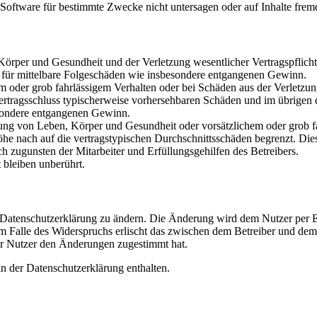
oftware für bestimmte Zwecke nicht untersagen oder auf Inhalte frem
rper und Gesundheit und der Verletzung wesentlicher Vertragspflichten
ch für mittelbare Folgeschäden wie insbesondere entgangenen Gewinn.
em oder grob fahrlässigem Verhalten oder bei Schäden aus der Verletz
i Vertragsschluss typischerweise vorhersehbaren Schäden und im übrigen
besondere entgangenen Gewinn.
ng von Leben, Körper und Gesundheit oder vorsätzlichem oder grob fah
e nach auf die vertragstypischen Durchschnittsschäden begrenzt. Dies
h zugunsten der Mitarbeiter und Erfüllungsgehilfen des Betreibers.
bleiben unberührt.
e Datenschutzerklärung zu ändern. Die Änderung wird dem Nutzer per E-
m Falle des Widerspruchs erlischt das zwischen dem Betreiber und dem 
er Nutzer den Änderungen zugestimmt hat.
n der Datenschutzerklärung enthalten.