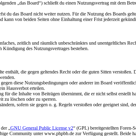
olgenden „das Board“) schließt du einen Nutzungsvertrag mit dem Betre
fst du das Board nicht weiter nutzen. Für die Nutzung des Boards gelten
 kann von beiden Seiten ohne Einhaltung einer Frist jederzeit gekünd
 einfaches, zeitlich und räumlich unbeschränktes und unentgeltliches R
ch Kündigung des Nutzungsvertrages bestehen.
alte enthält, die gegen geltendes Recht oder die guten Sitten verstoßen. 
rwenden.
n gegen diese Nutzungsbedingungen oder anderer im Board veröffentli
in Hausverbot erteilen.
für die Inhalte von Beiträgen übernimmt, die er nicht selbst erstellt 
it zu löschen oder zu sperren.
uändern, sofern sie gegen o. g. Regeln verstoßen oder geeignet sind, 
 der „
GNU General Public License v2
“ (GPL) bereitgestellten Foren
hige Community unter www.phpbb.de zur Verfügung gestellt. Beide hab