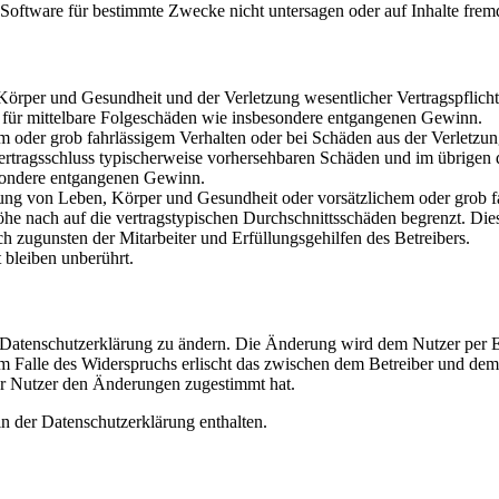
oftware für bestimmte Zwecke nicht untersagen oder auf Inhalte frem
rper und Gesundheit und der Verletzung wesentlicher Vertragspflichten
ch für mittelbare Folgeschäden wie insbesondere entgangenen Gewinn.
em oder grob fahrlässigem Verhalten oder bei Schäden aus der Verletz
i Vertragsschluss typischerweise vorhersehbaren Schäden und im übrigen
besondere entgangenen Gewinn.
ng von Leben, Körper und Gesundheit oder vorsätzlichem oder grob fah
e nach auf die vertragstypischen Durchschnittsschäden begrenzt. Dies
h zugunsten der Mitarbeiter und Erfüllungsgehilfen des Betreibers.
bleiben unberührt.
e Datenschutzerklärung zu ändern. Die Änderung wird dem Nutzer per E-
m Falle des Widerspruchs erlischt das zwischen dem Betreiber und dem 
er Nutzer den Änderungen zugestimmt hat.
n der Datenschutzerklärung enthalten.