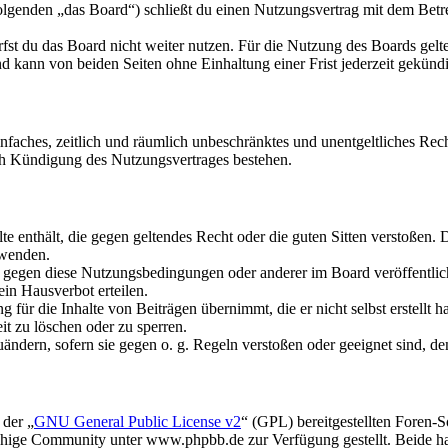
olgenden „das Board“) schließt du einen Nutzungsvertrag mit dem Betre
fst du das Board nicht weiter nutzen. Für die Nutzung des Boards gelten
 kann von beiden Seiten ohne Einhaltung einer Frist jederzeit gekünd
 einfaches, zeitlich und räumlich unbeschränktes und unentgeltliches R
ch Kündigung des Nutzungsvertrages bestehen.
alte enthält, die gegen geltendes Recht oder die guten Sitten verstoßen. 
rwenden.
n gegen diese Nutzungsbedingungen oder anderer im Board veröffentli
in Hausverbot erteilen.
für die Inhalte von Beiträgen übernimmt, die er nicht selbst erstellt 
it zu löschen oder zu sperren.
uändern, sofern sie gegen o. g. Regeln verstoßen oder geeignet sind, 
 der „
GNU General Public License v2
“ (GPL) bereitgestellten Foren
hige Community unter www.phpbb.de zur Verfügung gestellt. Beide hab