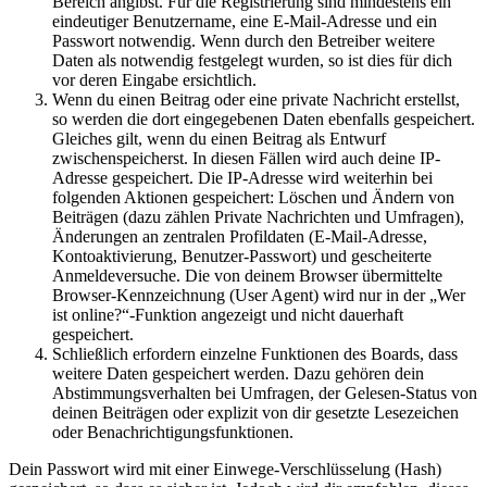
Bereich angibst. Für die Registrierung sind mindestens ein
eindeutiger Benutzername, eine E-Mail-Adresse und ein
Passwort notwendig. Wenn durch den Betreiber weitere
Daten als notwendig festgelegt wurden, so ist dies für dich
vor deren Eingabe ersichtlich.
Wenn du einen Beitrag oder eine private Nachricht erstellst,
so werden die dort eingegebenen Daten ebenfalls gespeichert.
Gleiches gilt, wenn du einen Beitrag als Entwurf
zwischenspeicherst. In diesen Fällen wird auch deine IP-
Adresse gespeichert. Die IP-Adresse wird weiterhin bei
folgenden Aktionen gespeichert: Löschen und Ändern von
Beiträgen (dazu zählen Private Nachrichten und Umfragen),
Änderungen an zentralen Profildaten (E-Mail-Adresse,
Kontoaktivierung, Benutzer-Passwort) und gescheiterte
Anmeldeversuche. Die von deinem Browser übermittelte
Browser-Kennzeichnung (User Agent) wird nur in der „Wer
ist online?“-Funktion angezeigt und nicht dauerhaft
gespeichert.
Schließlich erfordern einzelne Funktionen des Boards, dass
weitere Daten gespeichert werden. Dazu gehören dein
Abstimmungsverhalten bei Umfragen, der Gelesen-Status von
deinen Beiträgen oder explizit von dir gesetzte Lesezeichen
oder Benachrichtigungsfunktionen.
Dein Passwort wird mit einer Einwege-Verschlüsselung (Hash)