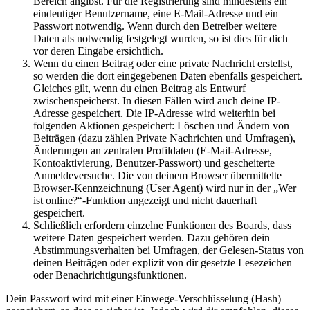
Bereich angibst. Für die Registrierung sind mindestens ein
eindeutiger Benutzername, eine E-Mail-Adresse und ein
Passwort notwendig. Wenn durch den Betreiber weitere
Daten als notwendig festgelegt wurden, so ist dies für dich
vor deren Eingabe ersichtlich.
Wenn du einen Beitrag oder eine private Nachricht erstellst,
so werden die dort eingegebenen Daten ebenfalls gespeichert.
Gleiches gilt, wenn du einen Beitrag als Entwurf
zwischenspeicherst. In diesen Fällen wird auch deine IP-
Adresse gespeichert. Die IP-Adresse wird weiterhin bei
folgenden Aktionen gespeichert: Löschen und Ändern von
Beiträgen (dazu zählen Private Nachrichten und Umfragen),
Änderungen an zentralen Profildaten (E-Mail-Adresse,
Kontoaktivierung, Benutzer-Passwort) und gescheiterte
Anmeldeversuche. Die von deinem Browser übermittelte
Browser-Kennzeichnung (User Agent) wird nur in der „Wer
ist online?“-Funktion angezeigt und nicht dauerhaft
gespeichert.
Schließlich erfordern einzelne Funktionen des Boards, dass
weitere Daten gespeichert werden. Dazu gehören dein
Abstimmungsverhalten bei Umfragen, der Gelesen-Status von
deinen Beiträgen oder explizit von dir gesetzte Lesezeichen
oder Benachrichtigungsfunktionen.
Dein Passwort wird mit einer Einwege-Verschlüsselung (Hash)