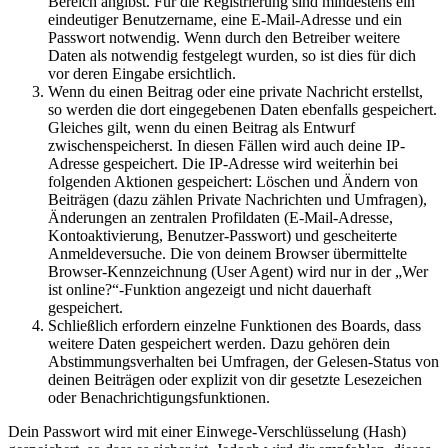
Bereich angibst. Für die Registrierung sind mindestens ein
eindeutiger Benutzername, eine E-Mail-Adresse und ein
Passwort notwendig. Wenn durch den Betreiber weitere
Daten als notwendig festgelegt wurden, so ist dies für dich
vor deren Eingabe ersichtlich.
Wenn du einen Beitrag oder eine private Nachricht erstellst,
so werden die dort eingegebenen Daten ebenfalls gespeichert.
Gleiches gilt, wenn du einen Beitrag als Entwurf
zwischenspeicherst. In diesen Fällen wird auch deine IP-
Adresse gespeichert. Die IP-Adresse wird weiterhin bei
folgenden Aktionen gespeichert: Löschen und Ändern von
Beiträgen (dazu zählen Private Nachrichten und Umfragen),
Änderungen an zentralen Profildaten (E-Mail-Adresse,
Kontoaktivierung, Benutzer-Passwort) und gescheiterte
Anmeldeversuche. Die von deinem Browser übermittelte
Browser-Kennzeichnung (User Agent) wird nur in der „Wer
ist online?“-Funktion angezeigt und nicht dauerhaft
gespeichert.
Schließlich erfordern einzelne Funktionen des Boards, dass
weitere Daten gespeichert werden. Dazu gehören dein
Abstimmungsverhalten bei Umfragen, der Gelesen-Status von
deinen Beiträgen oder explizit von dir gesetzte Lesezeichen
oder Benachrichtigungsfunktionen.
Dein Passwort wird mit einer Einwege-Verschlüsselung (Hash)