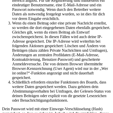
Bereich angibst. Für die Registrierung sind mindestens ein
eindeutiger Benutzername, eine E-Mail-Adresse und ein
Passwort notwendig. Wenn durch den Betreiber weitere
Daten als notwendig festgelegt wurden, so ist dies für dich
vor deren Eingabe ersichtlich.
Wenn du einen Beitrag oder eine private Nachricht erstellst,
so werden die dort eingegebenen Daten ebenfalls gespeichert.
Gleiches gilt, wenn du einen Beitrag als Entwurf
zwischenspeicherst. In diesen Fällen wird auch deine IP-
Adresse gespeichert. Die IP-Adresse wird weiterhin bei
folgenden Aktionen gespeichert: Löschen und Ändern von
Beiträgen (dazu zählen Private Nachrichten und Umfragen),
Änderungen an zentralen Profildaten (E-Mail-Adresse,
Kontoaktivierung, Benutzer-Passwort) und gescheiterte
Anmeldeversuche. Die von deinem Browser übermittelte
Browser-Kennzeichnung (User Agent) wird nur in der „Wer
ist online?“-Funktion angezeigt und nicht dauerhaft
gespeichert.
Schließlich erfordern einzelne Funktionen des Boards, dass
weitere Daten gespeichert werden. Dazu gehören dein
Abstimmungsverhalten bei Umfragen, der Gelesen-Status von
deinen Beiträgen oder explizit von dir gesetzte Lesezeichen
oder Benachrichtigungsfunktionen.
Dein Passwort wird mit einer Einwege-Verschlüsselung (Hash)