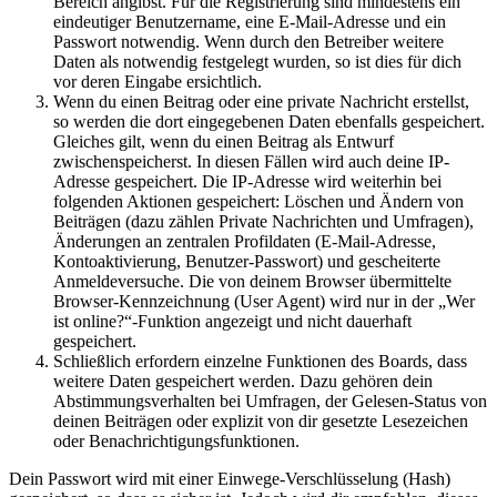
Bereich angibst. Für die Registrierung sind mindestens ein
eindeutiger Benutzername, eine E-Mail-Adresse und ein
Passwort notwendig. Wenn durch den Betreiber weitere
Daten als notwendig festgelegt wurden, so ist dies für dich
vor deren Eingabe ersichtlich.
Wenn du einen Beitrag oder eine private Nachricht erstellst,
so werden die dort eingegebenen Daten ebenfalls gespeichert.
Gleiches gilt, wenn du einen Beitrag als Entwurf
zwischenspeicherst. In diesen Fällen wird auch deine IP-
Adresse gespeichert. Die IP-Adresse wird weiterhin bei
folgenden Aktionen gespeichert: Löschen und Ändern von
Beiträgen (dazu zählen Private Nachrichten und Umfragen),
Änderungen an zentralen Profildaten (E-Mail-Adresse,
Kontoaktivierung, Benutzer-Passwort) und gescheiterte
Anmeldeversuche. Die von deinem Browser übermittelte
Browser-Kennzeichnung (User Agent) wird nur in der „Wer
ist online?“-Funktion angezeigt und nicht dauerhaft
gespeichert.
Schließlich erfordern einzelne Funktionen des Boards, dass
weitere Daten gespeichert werden. Dazu gehören dein
Abstimmungsverhalten bei Umfragen, der Gelesen-Status von
deinen Beiträgen oder explizit von dir gesetzte Lesezeichen
oder Benachrichtigungsfunktionen.
Dein Passwort wird mit einer Einwege-Verschlüsselung (Hash)