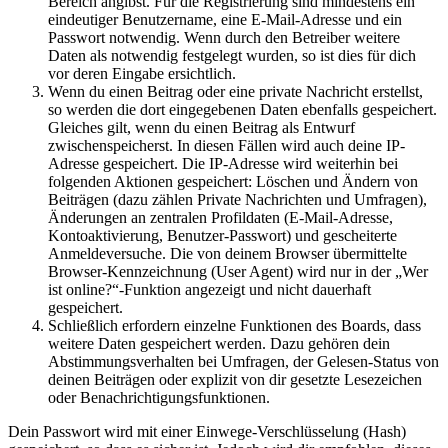
Bereich angibst. Für die Registrierung sind mindestens ein
eindeutiger Benutzername, eine E-Mail-Adresse und ein
Passwort notwendig. Wenn durch den Betreiber weitere
Daten als notwendig festgelegt wurden, so ist dies für dich
vor deren Eingabe ersichtlich.
Wenn du einen Beitrag oder eine private Nachricht erstellst,
so werden die dort eingegebenen Daten ebenfalls gespeichert.
Gleiches gilt, wenn du einen Beitrag als Entwurf
zwischenspeicherst. In diesen Fällen wird auch deine IP-
Adresse gespeichert. Die IP-Adresse wird weiterhin bei
folgenden Aktionen gespeichert: Löschen und Ändern von
Beiträgen (dazu zählen Private Nachrichten und Umfragen),
Änderungen an zentralen Profildaten (E-Mail-Adresse,
Kontoaktivierung, Benutzer-Passwort) und gescheiterte
Anmeldeversuche. Die von deinem Browser übermittelte
Browser-Kennzeichnung (User Agent) wird nur in der „Wer
ist online?“-Funktion angezeigt und nicht dauerhaft
gespeichert.
Schließlich erfordern einzelne Funktionen des Boards, dass
weitere Daten gespeichert werden. Dazu gehören dein
Abstimmungsverhalten bei Umfragen, der Gelesen-Status von
deinen Beiträgen oder explizit von dir gesetzte Lesezeichen
oder Benachrichtigungsfunktionen.
Dein Passwort wird mit einer Einwege-Verschlüsselung (Hash)