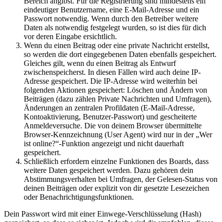
Bereich angibst. Für die Registrierung sind mindestens ein
eindeutiger Benutzername, eine E-Mail-Adresse und ein
Passwort notwendig. Wenn durch den Betreiber weitere
Daten als notwendig festgelegt wurden, so ist dies für dich
vor deren Eingabe ersichtlich.
Wenn du einen Beitrag oder eine private Nachricht erstellst,
so werden die dort eingegebenen Daten ebenfalls gespeichert.
Gleiches gilt, wenn du einen Beitrag als Entwurf
zwischenspeicherst. In diesen Fällen wird auch deine IP-
Adresse gespeichert. Die IP-Adresse wird weiterhin bei
folgenden Aktionen gespeichert: Löschen und Ändern von
Beiträgen (dazu zählen Private Nachrichten und Umfragen),
Änderungen an zentralen Profildaten (E-Mail-Adresse,
Kontoaktivierung, Benutzer-Passwort) und gescheiterte
Anmeldeversuche. Die von deinem Browser übermittelte
Browser-Kennzeichnung (User Agent) wird nur in der „Wer
ist online?“-Funktion angezeigt und nicht dauerhaft
gespeichert.
Schließlich erfordern einzelne Funktionen des Boards, dass
weitere Daten gespeichert werden. Dazu gehören dein
Abstimmungsverhalten bei Umfragen, der Gelesen-Status von
deinen Beiträgen oder explizit von dir gesetzte Lesezeichen
oder Benachrichtigungsfunktionen.
Dein Passwort wird mit einer Einwege-Verschlüsselung (Hash)