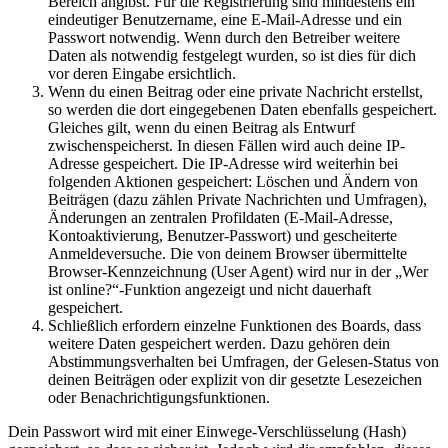
Bereich angibst. Für die Registrierung sind mindestens ein
eindeutiger Benutzername, eine E-Mail-Adresse und ein
Passwort notwendig. Wenn durch den Betreiber weitere
Daten als notwendig festgelegt wurden, so ist dies für dich
vor deren Eingabe ersichtlich.
Wenn du einen Beitrag oder eine private Nachricht erstellst,
so werden die dort eingegebenen Daten ebenfalls gespeichert.
Gleiches gilt, wenn du einen Beitrag als Entwurf
zwischenspeicherst. In diesen Fällen wird auch deine IP-
Adresse gespeichert. Die IP-Adresse wird weiterhin bei
folgenden Aktionen gespeichert: Löschen und Ändern von
Beiträgen (dazu zählen Private Nachrichten und Umfragen),
Änderungen an zentralen Profildaten (E-Mail-Adresse,
Kontoaktivierung, Benutzer-Passwort) und gescheiterte
Anmeldeversuche. Die von deinem Browser übermittelte
Browser-Kennzeichnung (User Agent) wird nur in der „Wer
ist online?“-Funktion angezeigt und nicht dauerhaft
gespeichert.
Schließlich erfordern einzelne Funktionen des Boards, dass
weitere Daten gespeichert werden. Dazu gehören dein
Abstimmungsverhalten bei Umfragen, der Gelesen-Status von
deinen Beiträgen oder explizit von dir gesetzte Lesezeichen
oder Benachrichtigungsfunktionen.
Dein Passwort wird mit einer Einwege-Verschlüsselung (Hash)