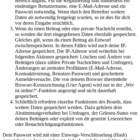
Bereich angibst. Für die Registrierung sind mindestens ein
eindeutiger Benutzername, eine E-Mail-Adresse und ein
Passwort notwendig. Wenn durch den Betreiber weitere
Daten als notwendig festgelegt wurden, so ist dies für dich
vor deren Eingabe ersichtlich.
Wenn du einen Beitrag oder eine private Nachricht erstellst,
so werden die dort eingegebenen Daten ebenfalls gespeichert.
Gleiches gilt, wenn du einen Beitrag als Entwurf
zwischenspeicherst. In diesen Fällen wird auch deine IP-
Adresse gespeichert. Die IP-Adresse wird weiterhin bei
folgenden Aktionen gespeichert: Löschen und Ändern von
Beiträgen (dazu zählen Private Nachrichten und Umfragen),
Änderungen an zentralen Profildaten (E-Mail-Adresse,
Kontoaktivierung, Benutzer-Passwort) und gescheiterte
Anmeldeversuche. Die von deinem Browser übermittelte
Browser-Kennzeichnung (User Agent) wird nur in der „Wer
ist online?“-Funktion angezeigt und nicht dauerhaft
gespeichert.
Schließlich erfordern einzelne Funktionen des Boards, dass
weitere Daten gespeichert werden. Dazu gehören dein
Abstimmungsverhalten bei Umfragen, der Gelesen-Status von
deinen Beiträgen oder explizit von dir gesetzte Lesezeichen
oder Benachrichtigungsfunktionen.
Dein Passwort wird mit einer Einwege-Verschlüsselung (Hash)