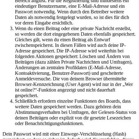
Bereich angibst. Für die Registrierung sind mindestens ein
eindeutiger Benutzername, eine E-Mail-Adresse und ein
Passwort notwendig. Wenn durch den Betreiber weitere
Daten als notwendig festgelegt wurden, so ist dies für dich
vor deren Eingabe ersichtlich.
Wenn du einen Beitrag oder eine private Nachricht erstellst,
so werden die dort eingegebenen Daten ebenfalls gespeichert.
Gleiches gilt, wenn du einen Beitrag als Entwurf
zwischenspeicherst. In diesen Fällen wird auch deine IP-
Adresse gespeichert. Die IP-Adresse wird weiterhin bei
folgenden Aktionen gespeichert: Löschen und Ändern von
Beiträgen (dazu zählen Private Nachrichten und Umfragen),
Änderungen an zentralen Profildaten (E-Mail-Adresse,
Kontoaktivierung, Benutzer-Passwort) und gescheiterte
Anmeldeversuche. Die von deinem Browser übermittelte
Browser-Kennzeichnung (User Agent) wird nur in der „Wer
ist online?“-Funktion angezeigt und nicht dauerhaft
gespeichert.
Schließlich erfordern einzelne Funktionen des Boards, dass
weitere Daten gespeichert werden. Dazu gehören dein
Abstimmungsverhalten bei Umfragen, der Gelesen-Status von
deinen Beiträgen oder explizit von dir gesetzte Lesezeichen
oder Benachrichtigungsfunktionen.
Dein Passwort wird mit einer Einwege-Verschlüsselung (Hash)