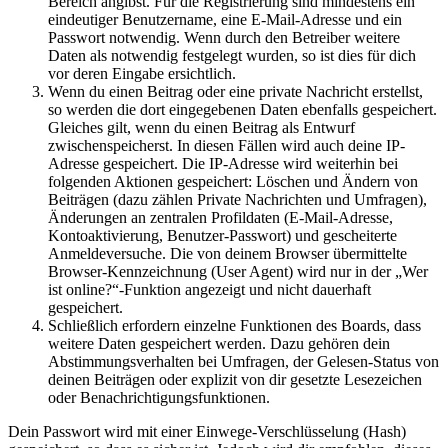
Bereich angibst. Für die Registrierung sind mindestens ein
eindeutiger Benutzername, eine E-Mail-Adresse und ein
Passwort notwendig. Wenn durch den Betreiber weitere
Daten als notwendig festgelegt wurden, so ist dies für dich
vor deren Eingabe ersichtlich.
Wenn du einen Beitrag oder eine private Nachricht erstellst,
so werden die dort eingegebenen Daten ebenfalls gespeichert.
Gleiches gilt, wenn du einen Beitrag als Entwurf
zwischenspeicherst. In diesen Fällen wird auch deine IP-
Adresse gespeichert. Die IP-Adresse wird weiterhin bei
folgenden Aktionen gespeichert: Löschen und Ändern von
Beiträgen (dazu zählen Private Nachrichten und Umfragen),
Änderungen an zentralen Profildaten (E-Mail-Adresse,
Kontoaktivierung, Benutzer-Passwort) und gescheiterte
Anmeldeversuche. Die von deinem Browser übermittelte
Browser-Kennzeichnung (User Agent) wird nur in der „Wer
ist online?“-Funktion angezeigt und nicht dauerhaft
gespeichert.
Schließlich erfordern einzelne Funktionen des Boards, dass
weitere Daten gespeichert werden. Dazu gehören dein
Abstimmungsverhalten bei Umfragen, der Gelesen-Status von
deinen Beiträgen oder explizit von dir gesetzte Lesezeichen
oder Benachrichtigungsfunktionen.
Dein Passwort wird mit einer Einwege-Verschlüsselung (Hash)