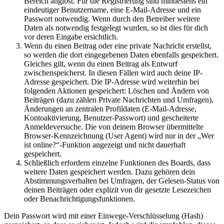
Bereich angibst. Für die Registrierung sind mindestens ein
eindeutiger Benutzername, eine E-Mail-Adresse und ein
Passwort notwendig. Wenn durch den Betreiber weitere
Daten als notwendig festgelegt wurden, so ist dies für dich
vor deren Eingabe ersichtlich.
Wenn du einen Beitrag oder eine private Nachricht erstellst,
so werden die dort eingegebenen Daten ebenfalls gespeichert.
Gleiches gilt, wenn du einen Beitrag als Entwurf
zwischenspeicherst. In diesen Fällen wird auch deine IP-
Adresse gespeichert. Die IP-Adresse wird weiterhin bei
folgenden Aktionen gespeichert: Löschen und Ändern von
Beiträgen (dazu zählen Private Nachrichten und Umfragen),
Änderungen an zentralen Profildaten (E-Mail-Adresse,
Kontoaktivierung, Benutzer-Passwort) und gescheiterte
Anmeldeversuche. Die von deinem Browser übermittelte
Browser-Kennzeichnung (User Agent) wird nur in der „Wer
ist online?“-Funktion angezeigt und nicht dauerhaft
gespeichert.
Schließlich erfordern einzelne Funktionen des Boards, dass
weitere Daten gespeichert werden. Dazu gehören dein
Abstimmungsverhalten bei Umfragen, der Gelesen-Status von
deinen Beiträgen oder explizit von dir gesetzte Lesezeichen
oder Benachrichtigungsfunktionen.
Dein Passwort wird mit einer Einwege-Verschlüsselung (Hash)