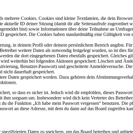
s mehrere Cookies. Cookies sind kleine Textdateien, die dein Browser 
ie aktuelle ID deiner Sitzung (damit dir alle Seitenaufrufe zugeordnet
angemeldet bist) sowie Informationen über deine Teilnahme an Umfragen
ID gespeichert. Die Cookies haben standardmäßig eine Gültigkeit von e
ierung, in deinem Profil oder deinem persönlichem Bereich angibst. Für
reiber weitere Daten als notwendig festgelegt wurden, so ist dies für 
 werden die dort eingegebenen Daten ebenfalls gespeichert. Gleiches gi
e wird weiterhin bei folgenden Aktionen gespeichert: Löschen und Änd
ktivierung, Benutzer-Passwort) und gescheiterte Anmeldeversuche. D
d nicht dauerhaft gespeichert.
eitere Daten gespeichert werden. Dazu gehören dein Abstimmungsverhal
nktionen.
ert, so dass es sicher ist. Jedoch wird dir empfohlen, dieses Passwor
it ihm sorgsam um. Insbesondere wird dich kein Vertreter des Betreibe
nst du die Funktion „Ich habe mein Passwort vergessen“ benutzen. Di
asswort an diese Adresse, mit dem du dann auf das Board zugreifen kan
r spezifizierten Daten zu speichern, um das Board betreiben und anbiet