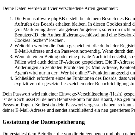
Deine Daten werden auf vier verschiedene Arten gesammelt:
Die Forensoftware phpBB erstellt bei deinem Besuch des Board
Aufrufen des Boards erhalten bleiben. In diesen Cookies sind d
(zur Markierung dieser als gelesen/ungelesen; sofern du nicht 
Benutzer-ID, ein Authentifizierungsschlüssel und eine Session-
Cookies löschen“ löschen.
Weiterhin werden die Daten gespeichert, die du bei der Registr
E-Mail-Adresse und ein Passwort notwendig. Wenn durch den Bet
Wenn du einen Beitrag oder eine private Nachricht erstellst, so
Fällen wird auch deine IP-Adresse gespeichert. Die IP-Adress
Änderungen an zentralen Profildaten (E-Mail-Adresse, Kontoa
Agent) wird nur in der „Wer ist online?“-Funktion angezeigt un
Schließlich erfordern einzelne Funktionen des Boards, dass w
explizit von dir gesetzte Lesezeichen oder Benachrichtigungsfu
Dein Passwort wird mit einer Einwege-Verschlüsselung (Hash) gespeich
ist dein Schlüssel zu deinem Benutzerkonto für das Board, also geh m
Passwort fragen. Solltest du dein Passwort vergessen haben, so kan
deiner E-Mail-Adresse und sendet anschließend ein neu generiertes P
Gestattung der Datenspeicherung
Du gestattest dem Betreiber, die von dir eingegebenen und oben nähe