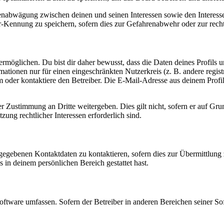
ssenabwägung zwischen deinen und seinen Interessen sowie den Interes
-Kennung zu speichern, sofern dies zur Gefahrenabwehr oder zur recht
möglichen. Du bist dir daher bewusst, dass die Daten deines Profils und
mationen nur für einen eingeschränkten Nutzerkreis (z. B. andere regist
oder kontaktiere den Betreiber. Die E-Mail-Adresse aus deinem Profil 
r Zustimmung an Dritte weitergeben. Dies gilt nicht, sofern er auf Gr
zung rechtlicher Interessen erforderlich sind.
ngegebenen Kontaktdaten zu kontaktieren, sofern dies zur Übermittlung z
s in deinem persönlichen Bereich gestattet hast.
oftware umfassen. Sofern der Betreiber in anderen Bereichen seiner So