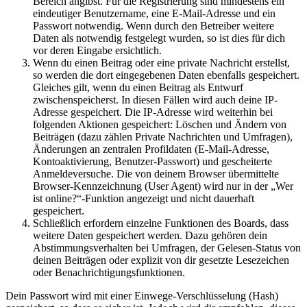
Bereich angibst. Für die Registrierung sind mindestens ein
eindeutiger Benutzername, eine E-Mail-Adresse und ein
Passwort notwendig. Wenn durch den Betreiber weitere
Daten als notwendig festgelegt wurden, so ist dies für dich
vor deren Eingabe ersichtlich.
Wenn du einen Beitrag oder eine private Nachricht erstellst,
so werden die dort eingegebenen Daten ebenfalls gespeichert.
Gleiches gilt, wenn du einen Beitrag als Entwurf
zwischenspeicherst. In diesen Fällen wird auch deine IP-
Adresse gespeichert. Die IP-Adresse wird weiterhin bei
folgenden Aktionen gespeichert: Löschen und Ändern von
Beiträgen (dazu zählen Private Nachrichten und Umfragen),
Änderungen an zentralen Profildaten (E-Mail-Adresse,
Kontoaktivierung, Benutzer-Passwort) und gescheiterte
Anmeldeversuche. Die von deinem Browser übermittelte
Browser-Kennzeichnung (User Agent) wird nur in der „Wer
ist online?“-Funktion angezeigt und nicht dauerhaft
gespeichert.
Schließlich erfordern einzelne Funktionen des Boards, dass
weitere Daten gespeichert werden. Dazu gehören dein
Abstimmungsverhalten bei Umfragen, der Gelesen-Status von
deinen Beiträgen oder explizit von dir gesetzte Lesezeichen
oder Benachrichtigungsfunktionen.
Dein Passwort wird mit einer Einwege-Verschlüsselung (Hash)