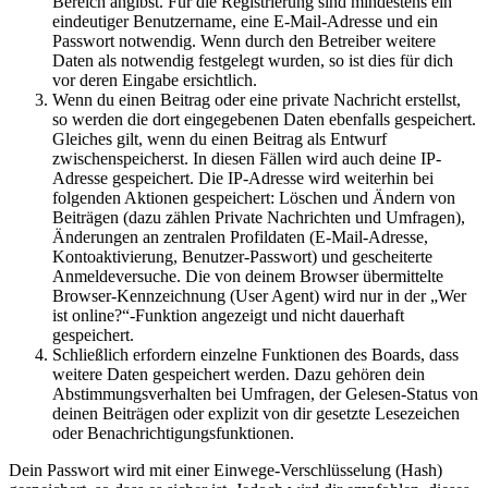
Bereich angibst. Für die Registrierung sind mindestens ein
eindeutiger Benutzername, eine E-Mail-Adresse und ein
Passwort notwendig. Wenn durch den Betreiber weitere
Daten als notwendig festgelegt wurden, so ist dies für dich
vor deren Eingabe ersichtlich.
Wenn du einen Beitrag oder eine private Nachricht erstellst,
so werden die dort eingegebenen Daten ebenfalls gespeichert.
Gleiches gilt, wenn du einen Beitrag als Entwurf
zwischenspeicherst. In diesen Fällen wird auch deine IP-
Adresse gespeichert. Die IP-Adresse wird weiterhin bei
folgenden Aktionen gespeichert: Löschen und Ändern von
Beiträgen (dazu zählen Private Nachrichten und Umfragen),
Änderungen an zentralen Profildaten (E-Mail-Adresse,
Kontoaktivierung, Benutzer-Passwort) und gescheiterte
Anmeldeversuche. Die von deinem Browser übermittelte
Browser-Kennzeichnung (User Agent) wird nur in der „Wer
ist online?“-Funktion angezeigt und nicht dauerhaft
gespeichert.
Schließlich erfordern einzelne Funktionen des Boards, dass
weitere Daten gespeichert werden. Dazu gehören dein
Abstimmungsverhalten bei Umfragen, der Gelesen-Status von
deinen Beiträgen oder explizit von dir gesetzte Lesezeichen
oder Benachrichtigungsfunktionen.
Dein Passwort wird mit einer Einwege-Verschlüsselung (Hash)