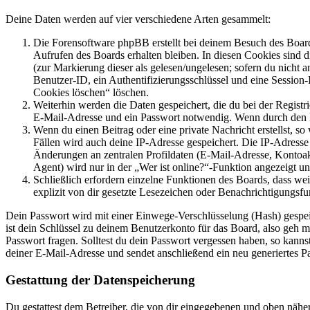
Deine Daten werden auf vier verschiedene Arten gesammelt:
Die Forensoftware phpBB erstellt bei deinem Besuch des Board
Aufrufen des Boards erhalten bleiben. In diesen Cookies sind d
(zur Markierung dieser als gelesen/ungelesen; sofern du nicht 
Benutzer-ID, ein Authentifizierungsschlüssel und eine Session-
Cookies löschen“ löschen.
Weiterhin werden die Daten gespeichert, die du bei der Registr
E-Mail-Adresse und ein Passwort notwendig. Wenn durch den Bet
Wenn du einen Beitrag oder eine private Nachricht erstellst, so
Fällen wird auch deine IP-Adresse gespeichert. Die IP-Adress
Änderungen an zentralen Profildaten (E-Mail-Adresse, Kontoa
Agent) wird nur in der „Wer ist online?“-Funktion angezeigt un
Schließlich erfordern einzelne Funktionen des Boards, dass w
explizit von dir gesetzte Lesezeichen oder Benachrichtigungsfu
Dein Passwort wird mit einer Einwege-Verschlüsselung (Hash) gespeich
ist dein Schlüssel zu deinem Benutzerkonto für das Board, also geh m
Passwort fragen. Solltest du dein Passwort vergessen haben, so kan
deiner E-Mail-Adresse und sendet anschließend ein neu generiertes P
Gestattung der Datenspeicherung
Du gestattest dem Betreiber, die von dir eingegebenen und oben nähe