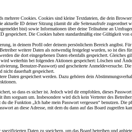
s mehrere Cookies. Cookies sind kleine Textdateien, die dein Browser 
ie aktuelle ID deiner Sitzung (damit dir alle Seitenaufrufe zugeordnet
angemeldet bist) sowie Informationen über deine Teilnahme an Umfragen
ID gespeichert. Die Cookies haben standardmäßig eine Gültigkeit von e
ierung, in deinem Profil oder deinem persönlichem Bereich angibst. Für
reiber weitere Daten als notwendig festgelegt wurden, so ist dies für 
 werden die dort eingegebenen Daten ebenfalls gespeichert. Gleiches gi
e wird weiterhin bei folgenden Aktionen gespeichert: Löschen und Änd
ktivierung, Benutzer-Passwort) und gescheiterte Anmeldeversuche. D
d nicht dauerhaft gespeichert.
eitere Daten gespeichert werden. Dazu gehören dein Abstimmungsverhal
nktionen.
ert, so dass es sicher ist. Jedoch wird dir empfohlen, dieses Passwor
it ihm sorgsam um. Insbesondere wird dich kein Vertreter des Betreibe
nst du die Funktion „Ich habe mein Passwort vergessen“ benutzen. Di
asswort an diese Adresse, mit dem du dann auf das Board zugreifen kan
r spezifizierten Daten zu speichern, um das Board betreiben und anbiet