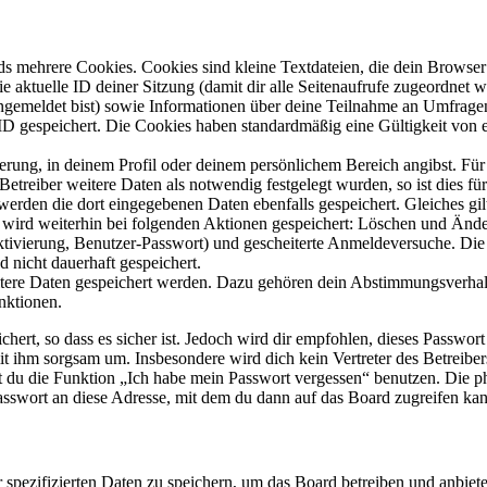
s mehrere Cookies. Cookies sind kleine Textdateien, die dein Browser 
ie aktuelle ID deiner Sitzung (damit dir alle Seitenaufrufe zugeordnet
angemeldet bist) sowie Informationen über deine Teilnahme an Umfragen
ID gespeichert. Die Cookies haben standardmäßig eine Gültigkeit von e
ierung, in deinem Profil oder deinem persönlichem Bereich angibst. Für
reiber weitere Daten als notwendig festgelegt wurden, so ist dies für 
 werden die dort eingegebenen Daten ebenfalls gespeichert. Gleiches gi
e wird weiterhin bei folgenden Aktionen gespeichert: Löschen und Änd
ktivierung, Benutzer-Passwort) und gescheiterte Anmeldeversuche. D
d nicht dauerhaft gespeichert.
eitere Daten gespeichert werden. Dazu gehören dein Abstimmungsverhal
nktionen.
ert, so dass es sicher ist. Jedoch wird dir empfohlen, dieses Passwor
it ihm sorgsam um. Insbesondere wird dich kein Vertreter des Betreibe
nst du die Funktion „Ich habe mein Passwort vergessen“ benutzen. Di
asswort an diese Adresse, mit dem du dann auf das Board zugreifen kan
r spezifizierten Daten zu speichern, um das Board betreiben und anbiet