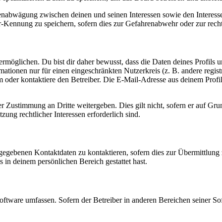
ssenabwägung zwischen deinen und seinen Interessen sowie den Interes
-Kennung zu speichern, sofern dies zur Gefahrenabwehr oder zur recht
möglichen. Du bist dir daher bewusst, dass die Daten deines Profils und
mationen nur für einen eingeschränkten Nutzerkreis (z. B. andere regist
oder kontaktiere den Betreiber. Die E-Mail-Adresse aus deinem Profil 
r Zustimmung an Dritte weitergeben. Dies gilt nicht, sofern er auf Gr
zung rechtlicher Interessen erforderlich sind.
ngegebenen Kontaktdaten zu kontaktieren, sofern dies zur Übermittlung z
s in deinem persönlichen Bereich gestattet hast.
oftware umfassen. Sofern der Betreiber in anderen Bereichen seiner So