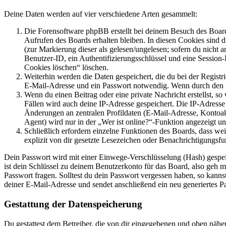
Deine Daten werden auf vier verschiedene Arten gesammelt:
Die Forensoftware phpBB erstellt bei deinem Besuch des Board
Aufrufen des Boards erhalten bleiben. In diesen Cookies sind d
(zur Markierung dieser als gelesen/ungelesen; sofern du nicht 
Benutzer-ID, ein Authentifizierungsschlüssel und eine Session-
Cookies löschen“ löschen.
Weiterhin werden die Daten gespeichert, die du bei der Registr
E-Mail-Adresse und ein Passwort notwendig. Wenn durch den Bet
Wenn du einen Beitrag oder eine private Nachricht erstellst, so
Fällen wird auch deine IP-Adresse gespeichert. Die IP-Adress
Änderungen an zentralen Profildaten (E-Mail-Adresse, Kontoa
Agent) wird nur in der „Wer ist online?“-Funktion angezeigt un
Schließlich erfordern einzelne Funktionen des Boards, dass w
explizit von dir gesetzte Lesezeichen oder Benachrichtigungsfu
Dein Passwort wird mit einer Einwege-Verschlüsselung (Hash) gespeich
ist dein Schlüssel zu deinem Benutzerkonto für das Board, also geh m
Passwort fragen. Solltest du dein Passwort vergessen haben, so kan
deiner E-Mail-Adresse und sendet anschließend ein neu generiertes P
Gestattung der Datenspeicherung
Du gestattest dem Betreiber, die von dir eingegebenen und oben nähe