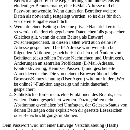
Bereich angibst. Für die Registrierung sind mindestens ein
eindeutiger Benutzername, eine E-Mail-Adresse und ein
Passwort notwendig. Wenn durch den Betreiber weitere
Daten als notwendig festgelegt wurden, so ist dies für dich
vor deren Eingabe ersichtlich.
Wenn du einen Beitrag oder eine private Nachricht erstellst,
so werden die dort eingegebenen Daten ebenfalls gespeichert.
Gleiches gilt, wenn du einen Beitrag als Entwurf
zwischenspeicherst. In diesen Fällen wird auch deine IP-
Adresse gespeichert. Die IP-Adresse wird weiterhin bei
folgenden Aktionen gespeichert: Löschen und Ändern von
Beiträgen (dazu zählen Private Nachrichten und Umfragen),
Änderungen an zentralen Profildaten (E-Mail-Adresse,
Kontoaktivierung, Benutzer-Passwort) und gescheiterte
Anmeldeversuche. Die von deinem Browser übermittelte
Browser-Kennzeichnung (User Agent) wird nur in der „Wer
ist online?“-Funktion angezeigt und nicht dauerhaft
gespeichert.
Schließlich erfordern einzelne Funktionen des Boards, dass
weitere Daten gespeichert werden. Dazu gehören dein
Abstimmungsverhalten bei Umfragen, der Gelesen-Status von
deinen Beiträgen oder explizit von dir gesetzte Lesezeichen
oder Benachrichtigungsfunktionen.
Dein Passwort wird mit einer Einwege-Verschlüsselung (Hash)