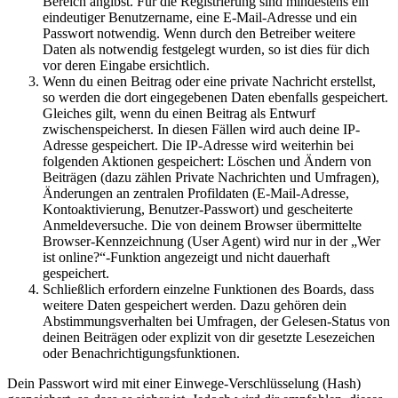
Bereich angibst. Für die Registrierung sind mindestens ein
eindeutiger Benutzername, eine E-Mail-Adresse und ein
Passwort notwendig. Wenn durch den Betreiber weitere
Daten als notwendig festgelegt wurden, so ist dies für dich
vor deren Eingabe ersichtlich.
Wenn du einen Beitrag oder eine private Nachricht erstellst,
so werden die dort eingegebenen Daten ebenfalls gespeichert.
Gleiches gilt, wenn du einen Beitrag als Entwurf
zwischenspeicherst. In diesen Fällen wird auch deine IP-
Adresse gespeichert. Die IP-Adresse wird weiterhin bei
folgenden Aktionen gespeichert: Löschen und Ändern von
Beiträgen (dazu zählen Private Nachrichten und Umfragen),
Änderungen an zentralen Profildaten (E-Mail-Adresse,
Kontoaktivierung, Benutzer-Passwort) und gescheiterte
Anmeldeversuche. Die von deinem Browser übermittelte
Browser-Kennzeichnung (User Agent) wird nur in der „Wer
ist online?“-Funktion angezeigt und nicht dauerhaft
gespeichert.
Schließlich erfordern einzelne Funktionen des Boards, dass
weitere Daten gespeichert werden. Dazu gehören dein
Abstimmungsverhalten bei Umfragen, der Gelesen-Status von
deinen Beiträgen oder explizit von dir gesetzte Lesezeichen
oder Benachrichtigungsfunktionen.
Dein Passwort wird mit einer Einwege-Verschlüsselung (Hash)