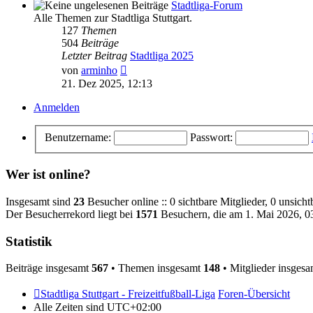
Stadtliga-Forum
Alle Themen zur Stadtliga Stuttgart.
127
Themen
504
Beiträge
Letzter Beitrag
Stadtliga 2025
Neuester
von
arminho
Beitrag
21. Dez 2025, 12:13
Anmelden
Benutzername:
Passwort:
Wer ist online?
Insgesamt sind
23
Besucher online :: 0 sichtbare Mitglieder, 0 unsich
Der Besucherrekord liegt bei
1571
Besuchern, die am 1. Mai 2026, 03
Statistik
Beiträge insgesamt
567
• Themen insgesamt
148
• Mitglieder insges
Stadtliga Stuttgart - Freizeitfußball-Liga
Foren-Übersicht
Alle Zeiten sind
UTC+02:00