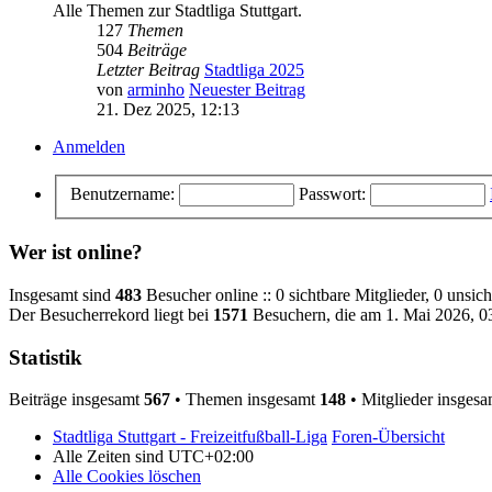
Alle Themen zur Stadtliga Stuttgart.
127
Themen
504
Beiträge
Letzter Beitrag
Stadtliga 2025
von
arminho
Neuester Beitrag
21. Dez 2025, 12:13
Anmelden
Benutzername:
Passwort:
Wer ist online?
Insgesamt sind
483
Besucher online :: 0 sichtbare Mitglieder, 0 unsic
Der Besucherrekord liegt bei
1571
Besuchern, die am 1. Mai 2026, 03
Statistik
Beiträge insgesamt
567
• Themen insgesamt
148
• Mitglieder insges
Stadtliga Stuttgart - Freizeitfußball-Liga
Foren-Übersicht
Alle Zeiten sind
UTC+02:00
Alle Cookies löschen