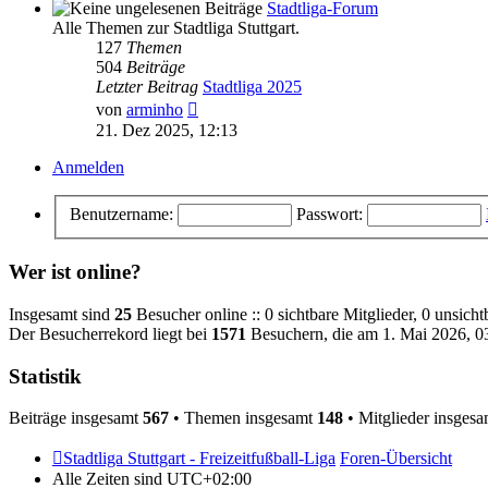
Stadtliga-Forum
Alle Themen zur Stadtliga Stuttgart.
127
Themen
504
Beiträge
Letzter Beitrag
Stadtliga 2025
Neuester
von
arminho
Beitrag
21. Dez 2025, 12:13
Anmelden
Benutzername:
Passwort:
Wer ist online?
Insgesamt sind
25
Besucher online :: 0 sichtbare Mitglieder, 0 unsich
Der Besucherrekord liegt bei
1571
Besuchern, die am 1. Mai 2026, 03
Statistik
Beiträge insgesamt
567
• Themen insgesamt
148
• Mitglieder insges
Stadtliga Stuttgart - Freizeitfußball-Liga
Foren-Übersicht
Alle Zeiten sind
UTC+02:00