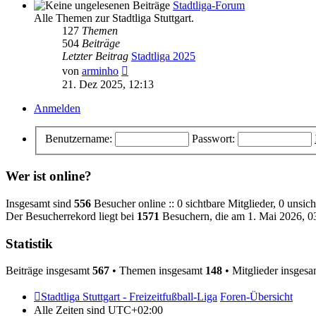
Stadtliga-Forum
Alle Themen zur Stadtliga Stuttgart.
127
Themen
504
Beiträge
Letzter Beitrag
Stadtliga 2025
Neuester
von
arminho
Beitrag
21. Dez 2025, 12:13
Anmelden
Benutzername:
Passwort:
Wer ist online?
Insgesamt sind
556
Besucher online :: 0 sichtbare Mitglieder, 0 unsic
Der Besucherrekord liegt bei
1571
Besuchern, die am 1. Mai 2026, 03
Statistik
Beiträge insgesamt
567
• Themen insgesamt
148
• Mitglieder insges
Stadtliga Stuttgart - Freizeitfußball-Liga
Foren-Übersicht
Alle Zeiten sind
UTC+02:00