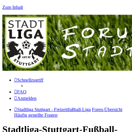
Zum Inhalt
Schnellzugriff
FAQ
Anmelden
Stadtliga Stuttgart - Freizeitfußball-Liga
Foren-Übersicht
Häufig gestellte Fragen
Stadtliga-Stuttgart-Fußball-