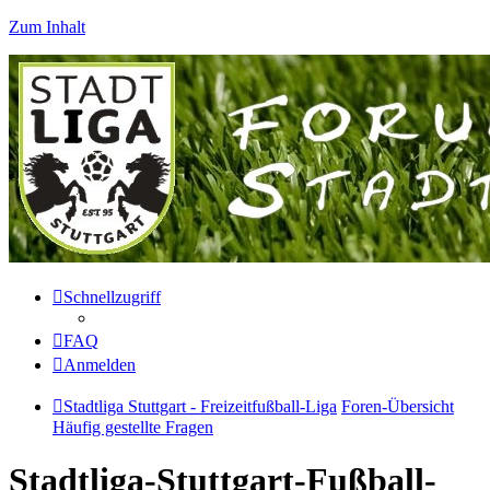
Zum Inhalt
Schnellzugriff
FAQ
Anmelden
Stadtliga Stuttgart - Freizeitfußball-Liga
Foren-Übersicht
Häufig gestellte Fragen
Stadtliga-Stuttgart-Fußball-