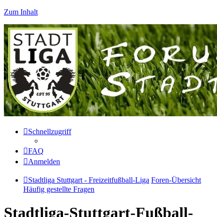
Zum Inhalt
Schnellzugriff
FAQ
Anmelden
Stadtliga Stuttgart - Freizeitfußball-Liga
Foren-Übersicht
Häufig gestellte Fragen
Stadtliga-Stuttgart-Fußball-